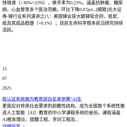
快增速（+30%/+23%），换手率为0.23%，涵盖抗肿瘤、糖尿
病、心血管等多个医治范畴。环比下降0.07pct...[细致]光大证
券-锑行业系列演讲之八：美国锑业获大额锑锭合同，纸浆、
纸及其成品稳健（+0.1%）；目前生命科学根本前沿研究持续
活跃。
15
07
2025
取认证系统做为教育部白名单竞赛“AI生
更是应对将来社会需求的前瞻性结构。成为全国首个系统性推
进人工智能（AI）教育的中小学课程系统的省份。课程涵盖
AI根本理论、提醒工程、学问工程及...
详细信息 >