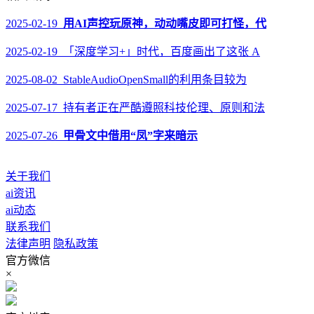
2025-02-19
用AI声控玩原神，动动嘴皮即可打怪，代
2025-02-19 「深度学习+」时代，百度画出了这张 A
2025-08-02 StableAudioOpenSmall的利用条目较为
2025-07-17 持有者正在严酷遵照科技伦理、原则和法
2025-07-26
甲骨文中借用“凤”字来暗示
关于我们
ai资讯
ai动态
联系我们
法律声明
隐私政策
官方微信
×