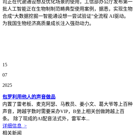
司正在代谢通设想及优化场景的使用，工信部办公厅发布第一
批人工智能正在生物制制范畴典型使用案例，据悉，实现生物
合成“大数据挖掘一智能通设想一尝试验证”全流程 AI驱动。
为我国生物经济高质量成长注入强劲动力。
15
07
2025
包罗利用他人的声音做品
内置了雷老板、麦克阿瑟、马教员、姜小文、葛大爷等上百种
声音，跨越字数时需要采办VIP，B坐上相关创做跨越上百
条。 除了现成的AI配音法式外，雷军本...
详细信息 >
相关新闻