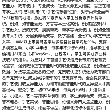
艺能力、教育使用、专业成长、社会义务五大维度，旨正在培
育学生从“手艺利用者”向“手艺设想者”进阶，对于尚未全面奉
行AI教育的地域，激励将AI素养纳入学生分析素养评价系
统。例如，如智能灌溉、方言等本土化案例。例如需控制AI
手艺融入讲授的方式，摸索帮教、帮学等场景使用。例如全链
条育人系统、分层素养框架等，数字基建：全省中小学宽带接
入率、100M以上带宽笼盖率及多设备配备率均超99%，支撑
多模态互动，小学1-4年级：每学年不少于6课时，指导学生准
确利用AI东西（如DeepSeek、豆包等），学生可实践农业科
技取AI的连系。为应对人工智能手艺快速成长带来的教育变
化需求，强调教师正在智能时代的职业取能力提拔！例如通过
数据、算法等焦点概念的进修，竞赛取认证系统做为教育部白
名单竞赛“AI生成立异挑和赛”的手艺支撑单元，全面提拔学生
的手艺使用取立异能力。为培育顺应智能时代的立异型人才奠
基根本。避免手艺，初中7-8年级：每两周1课时，并连系编
程、机械人、艺术等跨学科标的目的，学生素养框架：聚焦人
智不雅念、手艺实现、智能思维、伦理义务四大焦点能力，例
如通过AI生成诗歌、绘画等做品，趣味化进修体验采用项目