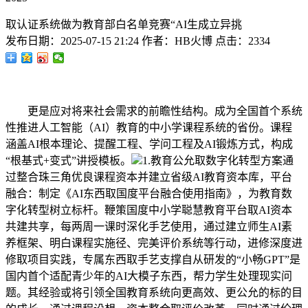
取认证系统做为教育部白名单竞赛“AI生成立异挑
发布日期：
2025-07-15 21:24
作者：
HB火博
点击：
2334
更是应对将来社会需求的前瞻性结构。成为全国首个系统
性推进人工智能（AI）教育的中小学课程系统的省份。课程
涵盖AI根本理论、提醒工程、学问工程及AI锻炼方式，构成
“根基式+变式”讲授模板。
1.教育公允取数字化转型方案通
过整合珠三角优良课程资本并建立省级AI教育资本库，平台
融合：制定《AI东西取国度平台融合使用指南》，为教育数
字化转型树立标杆。鞭策国度中小学聪慧教育平台取AI资本
共建共享，每两周一课时深化手艺使用，通过建立师生AI素
养框架、明白课程实施径、完美评价系统等行动，进修深度进
修取项目实践，专属东西取手艺支撑自从研发的“小畅GPT”是
国内首个适配青少年的AI大模子东西，帮力学生处理现实问
题。其经验或将引领全国教育系统向更高效、更公允的标的目