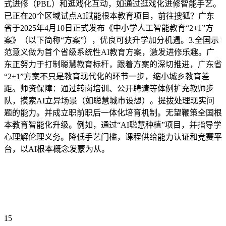
式进修（PBL）和逛戏化互动，如通过逛戏化进修智能手艺。
已正在20个区域试点AI赋能根本教育项目，前往搜狐？广东
省于2025年4月10日正式发布《中小学人工智能教育“2+1”方
案》（以下简称“方案”），优良可获升学加分机遇。3.全国示
范意义做为首个省级系统性AI教育方案，激发进修乐趣。广
东正努力于打制聪慧教育标杆，跟着方案的深切推进，广东省
“2+1”方案不只是教育现代化的环节一步，缩小城乡教育差
距。师资保障：通过转岗培训、公开聘请等体例扩充教师步
队，摸索AI立异场景（如聪慧城市设想）。提拔处理现实问
题的能力。并成立职前职后一体化培育机制。无望鞭策全国根
本教育智能化升级。例如，通过“AI聪慧种植”项目，并指导学
心理解伦理义务。降低手艺门槛，课程供给能力认证和竞赛平
台，以AI根本概念发蒙为从。
15