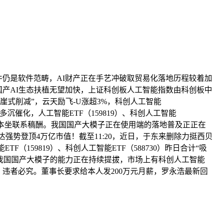
件仍是软件范畴，AI财产正在手艺冲破取贸易化落地历程较着加
构国产AI生态扶植无望加快，上证科创板人工智能指数由科创板中
崖式削减”，云天励飞-U涨超3%，科创人工智能
沉催化，人工智能ETF（159819）、科创人工智能
者取本坐联系稿酬。我国国产大模子正在使用端的落地普及正正在
强势登顶4万亿市值！截至11:20，近日，于东来删除力挺西贝
159819）、科创人工智能ETF（588730）昨日合计“吸
我国国产大模子的能力正在持续提拔，市场上有科创人工智能
。违者必究。董事长要求给本人发200万元月薪，罗永浩最新回