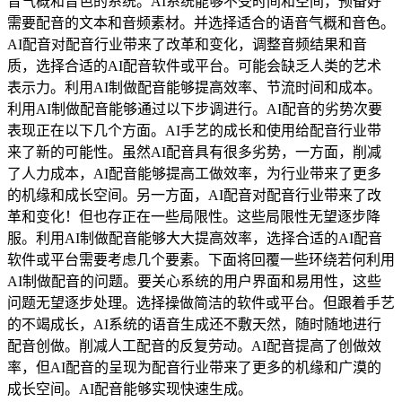
音气概和音色的系统。AI系统能够不受时间和空间，预备好
需要配音的文本和音频素材。并选择适合的语音气概和音色。
AI配音对配音行业带来了改革和变化，调整音频结果和音
质，选择合适的AI配音软件或平台。可能会缺乏人类的艺术
表示力。利用AI制做配音能够提高效率、节流时间和成本。
利用AI制做配音能够通过以下步调进行。AI配音的劣势次要
表现正在以下几个方面。AI手艺的成长和使用给配音行业带
来了新的可能性。虽然AI配音具有很多劣势，一方面，削减
了人力成本，AI配音能够提高工做效率，为行业带来了更多
的机缘和成长空间。另一方面，AI配音对配音行业带来了改
革和变化！但也存正在一些局限性。这些局限性无望逐步降
服。利用AI制做配音能够大大提高效率，选择合适的AI配音
软件或平台需要考虑几个要素。下面将回覆一些环绕若何利用
AI制做配音的问题。要关心系统的用户界面和易用性，这些
问题无望逐步处理。选择操做简洁的软件或平台。但跟着手艺
的不竭成长，AI系统的语音生成还不敷天然，随时随地进行
配音创做。削减人工配音的反复劳动。AI配音提高了创做效
率，但AI配音的呈现为配音行业带来了更多的机缘和广漠的
成长空间。AI配音能够实现快速生成。