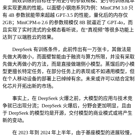
高效训练的目标在于用更小的参数规模、更小的训练成本
来实现更高的性能。以面壁小钢炮系列为例：MiniCPM 3.0 只
有 4B 参数就能带来超越 GPT-3.5 的性能，量化后的内存仅
2GB；MiniCPM-o 2.6 的参数规模仅 8B 就逼近了 GPT-4o，而
且实现了实时流式的全模态看听说，在“真视频”等很多功能上
达到了以端胜云的效果。
DeepSeek 有训练条件，此前传出有一万张卡，其做法是
先做大再做小，而面壁智能由于融资与算力所限，并没有采取
先做大再做小的方法，而是直接做端侧小模型。蒸馏后的小模
型更擅长特定任务，在部分任务上的表现或不如通用模型，但
在个人移动设备的部署上已绰绰有余。未来或许可以结合定制
化芯片开拓出新的市场。
事实上，在 DeepSeek 火爆之前，大模型的应用与技术竞
争就已出现分流；DeepSeek 火爆后，分野会更加明显，且由
于 DeepSeek 的模型均是开源，交付模型的商业模式或将产生
新的变动。
在 2023 年到 2024 年上半年，由于基座模型的进展较慢，