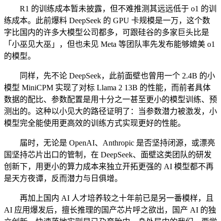
R1 的训练成本暂未披露，但不难推测其远远低于 o1 的训
练成本。此前爆料 DeepSeek 的 GPU 卡规模是一万，这个数
字比国内的许多大模型公司都多，可跟硅谷的多家巨头比是
「小巫见大巫」，但也未见 Meta 等团队率先发布能够媲美 o1
的模型。
同样，先不论 DeepSeek，此前面壁也曾用一个 2.4B 的小
模型 MiniCPM 实现了对标 Llama 2 13B 的性能，而前者具体
数据的配比、参数配置是用十分之一甚至更小的模型训练、预
测出的。这种以小见大的路径证明了：当参数潜力被激发，小
模型完全能使用更高效的训练方式实现更好的性能。
届时，无论是 OpenAI、Anthropic 是否坚持闭源，或漂亮
国坚持芯片出口的管制，在 DeepSeek、面壁这类团队的研发
创新下，用更小的算力成本来独立开拓更强的 AI 模型都不再
是天方夜谭，反而潜力与日俱增。
再加上国内 AI 人才培养较之十年前已是另一番模样，且
AI 应用爆发后，擅长推理的国产芯片呼之欲出，国产 AI 的独