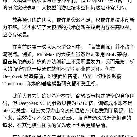
布、大模型一度被认为已停滞不前，但 DeepSeek 在近两个月
的研究突破表明：大模型的潜在技术空间仍然是非常大的。
放弃预训练的团队，或许是资源不足，也或许是技术创新
力不够。这也验证了大模型的技术创新在短期内存在高壁垒，
应心存敬畏。
在当前的第一梯队大模型公司中，「高效训练」并不占主
流观点。例如，MiniMax 的大模型虽然也是采用 MoE 架构，
但在其他高效训练的方法创新上不见明显发力。反而是第二梯
队的面壁智能一度通过端侧模型引起业内关注。但在
DeepSeek 受追捧前，即使面壁智能、乃至一切企图颠覆
Transformer 架构的基座模型研究都不受重视。
此前大算力训练是基座模型厂商融资与构建壁垒的竞争砝
码，但 DeepSeek V3 的参数规模为 6710 亿、训练成本却不足
560 万美金，过去大算力出奇迹的粗放方式也受到了质疑。接
下来，高效模型不仅是 DeepSeek、面壁与通义等开源拥趸的
追求，在其他模型团队的优先级上也会更加靠前。