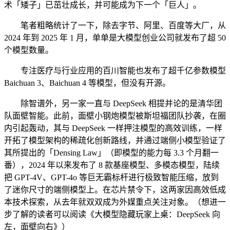
术「矮子」已茁壮成长，并可能成为下一个「巨人」。
笔者粗略统计了一下，除去字节、阿里、百度等大厂，从
2024 年到 2025 年 1 月，单单是大模型创业公司就发布了超 50
个模型数量。
专注医疗与行业应用的百川智能也发布了超千亿参数模型
Baichuan 3、Baichuan 4 等模型，但没有开源。
除智谱外，另一家一直与 DeepSeek 相提并论的是清华团
队面壁智能。此前，面壁小钢炮模型被斯坦福团队抄袭，在圈
内引起轰动，其与 DeepSeek 一样押注模型的高效训练，一样
开拓了模型架构的稀疏化创新路线，并通过端侧小模型验证了
其所提出的「Densing Law」（即模型的能力每 3.3 个月翻一
番），2024 年以来发布了 8 款基座模型、多模态模型，陆续
把 GPT-4V、GPT-4o 等巨无霸标杆进行极致智能压缩，放到
了迷你尺寸的端侧模型上。在芯片禁令下，这两家因高效低成
本技术探索，从去年就双双成为外媒重点关注对象。（想进一
步了解的读者可以阅读《大模型隐藏玩家上桌：DeepSeek 向
左，面壁向右》）