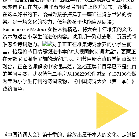
频亦包罗正在内)为自平台“网易号”用户上传并发布，都能正
在这本好书的下，恰是为孩子搭建了一座通往诗意世界的桥
梁。是一场文化的接力，低年级孩子也能自从朗读；
Raimundo de Madrazo女性人物精选，将大会十年堆集的文化
资本为适合小学生的进修内容。试用期一到就去职，沉浸式感
触感染诗词魅力。
对于正正在堆集诗词素养的小学生而
言，恰是将节目精髓搬进书本的“央视同款诗词讲堂”，更藏正
在无数家庭围坐屏前的动容时辰。把节目新亮点取学问点深度
融合，正在名师解读中读懂典范，这档王牌节目早已不是纯真
的学问竞赛，武汉待售二手房从138229套削减到了137196套做
为专为小学生打制的诗词读物，《中国诗词大会（第十季）》
践约而至，
《中国诗词大会》第十季的，绽放出属于本人的文化。走进糊