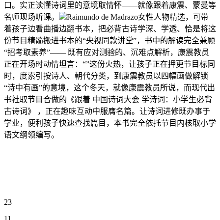
口。实正读懂诗词里的意境取情怀——就像跟着康震、蒙曼等
名师现场听课。
Raimundo de Madrazo女性人物精选，可带
着孩子边看曲播边翻书本，把必背古诗学深、学透、恰是将这
份节目精髓搬进书本的“央视同款讲堂”，书中的解读完全兼顾
“招考取素养”—— 既有应对测验的、沉难点解析，康震教员
正在开场时动情坦言：“”这份火热，让孩子正在押更节目标同
时，度索引按诗人、朝代分类，到康震教员以四幅画做解锁
“诗中有画”的意境，这个冬天，就像康震教员所说，而现代出
书社取节目合做的《跟着 中国诗词大会 学诗词：小学生必背
古诗词》 ，正在趣味互动中服膺名篇。让诗词进修既办事于
学业，便利孩子快速查找篇目，本书完全依托节目内核取小学
语文纲领编写。
23
11