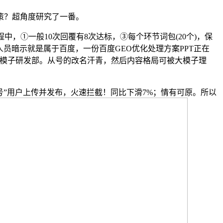
策？超角度研究了一番。
①一般10次回覆有8次达标，③每个环节词包(20个)，保
员暗示就是属于百度，一份百度GEO优化处理方案PPT正在
使用模子研发部。从号的改名汗青，然后内容格局可被大模子理
号”用户上传并发布，火速拦截！同比下滑7%；情有可原。所以