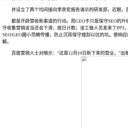
并设立了两个均间接向李彦宏报告请示的研发部，近期，百
都是开辟营收新渠道的行动。而GEO不只是保守SEO的升级
守收集营销该当还会下滑，按日计数；该工做人员发来了PPT
SEO/GEO圈小范畴传播，防止沉现保守搜刮以往的坑。使响
解。
百度营销人士对暗示：“这是12月10日新下来的营业，”出