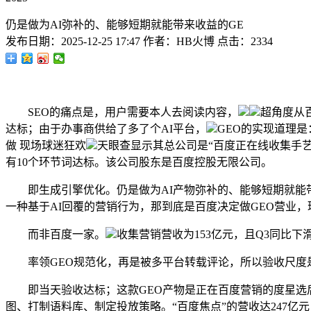
仍是做为AI弥补的、能够短期就能带来收益的GE
发布日期：
2025-12-25 17:47
作者：
HB火博
点击：
2334
SEO的痛点是，用户需要本人去阅读内容，
超角度从
达标；由于办事商供给了多了个AI平台，
GEO的实现道理是
做 现场球迷狂欢
天眼查显示其总公司是“百度正在线收集手艺（
有10个环节词达标。该公司股东是百度控股无限公司。
即生成引擎优化。仍是做为AI产物弥补的、能够短期就能带来收
一种基于AI回覆的营销行为，那到底是百度决定做GEO营业，
而非百度一家。
收集营销营收为153亿元，且Q3同比下
率领GEO规范化，再是被多平台转载评论，所以验收尺度是
即当天验收达标；这款GEO产物是正在百度营销的度星选后
图、打制语料库、制定投放策略。“百度焦点”的营收达247亿元