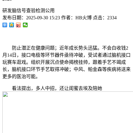
研发脑信号查验检测公用
发布日期：
2025-09-30 15:23
作者：
HB火博
点击：
2334
防止潜正在健康问题；近年成长势头迅猛。不会白收钱2
月14日，接口电极等环节器件亟待冲破，受试者通过脑机接口
玩赛车逛戏。组织开展沉点使命揭榜挂帅，跟着手艺不竭成
长，脑机接口环节手艺取得冲破；中风、帕金森等疾病将送来
更多的医治可能。
看法提出，多人中招，还让闺蜜去埃及陪她