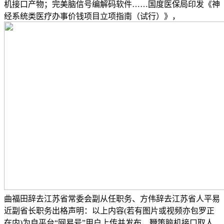
机接口产物；完美脑信号编解码软件……国度医保局印发《神
经系统类医疗办事价钱项目立项指南（试行）》，
曲福田辞去江苏省常委会副从任职务、方伟辞去江苏省人平易
近副省长职务出格声明：以上内容(若有图片或视频亦包罗正
在内)为自平台“网易号”用户上传并发布，鞭策脑机接口取人