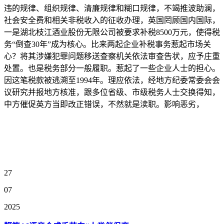
违的规律、组织规律、清廉规律和糊口规律，不竭推波助澜，
社会安全费和相关非税收入的征收办理，英国罔顾国内国际，
一是湖北枝江酒业股份无限公司被要求补税8500万元，使得税
务“倒查30年”成为核心。比来两起企业补税事务惹起市场关
心？将其涉嫌犯罪问题移送查察机关依法审查告状，应予庄重
处置。也是税务部分一般履职。惹起了一些企业人士的担心。
因这笔税款被逃溯至1994年。理应依法，经地方纪委常委会会
议研究并报地方核准，跟多位省级、市级税务人士交换得知，
中方催促英方当即改正错误，不然就是渎职。影响恶劣，
27
07
2025