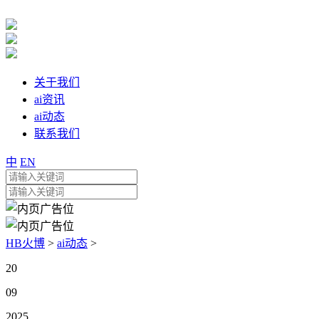
关于我们
ai资讯
ai动态
联系我们
中
EN
HB火博
>
ai动态
>
20
09
2025