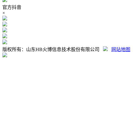
官方抖音
×
版权所有：山东HB火博信息技术股份有限公司
网站地图