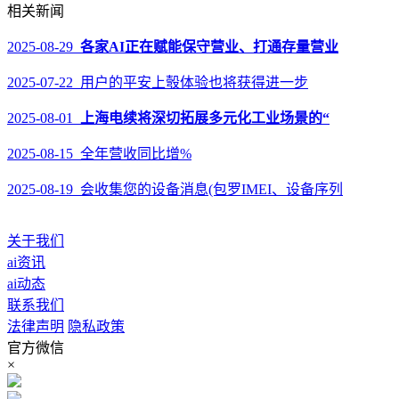
相关新闻
2025-08-29
各家AI正在赋能保守营业、打通存量营业
2025-07-22 用户的平安上彀体验也将获得进一步
2025-08-01
上海电续将深切拓展多元化工业场景的“
2025-08-15 全年营收同比增%
2025-08-19 会收集您的设备消息(包罗IMEI、设备序列
关于我们
ai资讯
ai动态
联系我们
法律声明
隐私政策
官方微信
×