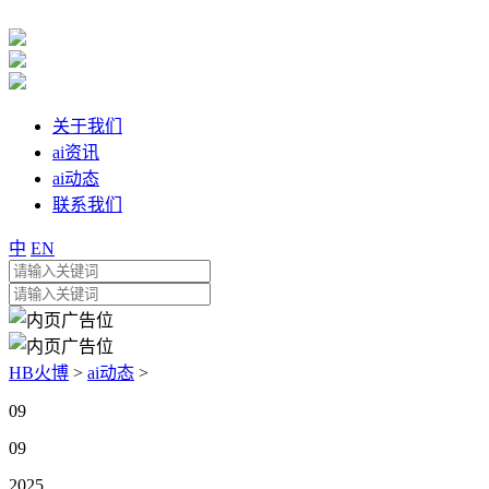
关于我们
ai资讯
ai动态
联系我们
中
EN
HB火博
>
ai动态
>
09
09
2025