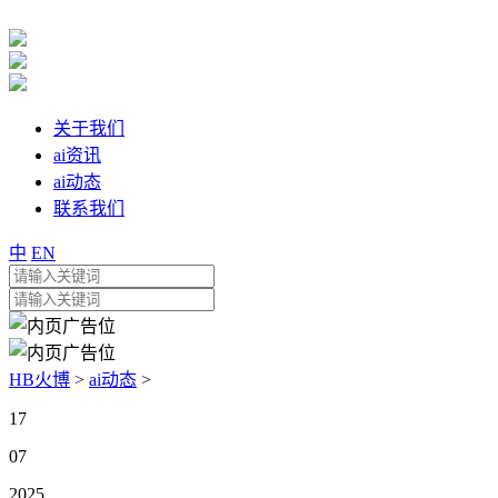
关于我们
ai资讯
ai动态
联系我们
中
EN
HB火博
>
ai动态
>
17
07
2025