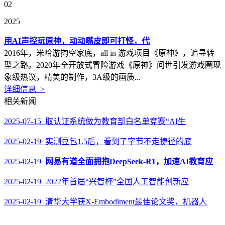
02
2025
用AI声控玩原神，动动嘴皮即可打怪，代
2016年，米哈游掏空家底，all in 游戏项目《原神》，追寻转
型之路。2020年全开放式冒险游戏《原神》问世引发游戏圈现
象级热议，精美的制作，3A级的画质...
详细信息 >
相关新闻
2025-07-15 取认证系统做为教育部白名单竞赛“AI生
2025-02-19 实测豆包1.5后，看到了字节不走捷径的底
2025-02-19
网易有道全面拥抱DeepSeek-R1，加速AI教育应
2025-02-19 2022年首届“兴智杯”全国人工智能创新应
2025-02-19 清华大学获X-Embodiment最佳论文奖，机器人