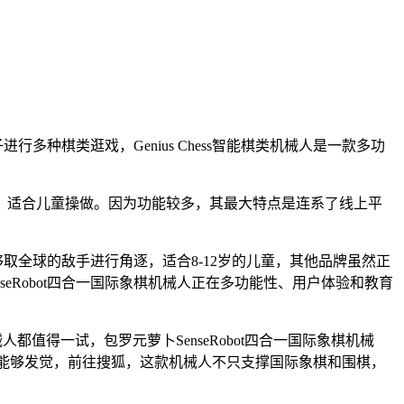
行多种棋类逛戏，Genius Chess智能棋类机械人是一款多功
适合儿童操做。因为功能较多，其最大特点是连系了线上平
，
取全球的敌手进行角逐，适合8-12岁的儿童，其他品牌虽然正
Robot四合一国际象棋机械人正在多功能性、用户体验和教育
都值得一试，包罗元萝卜SenseRobot四合一国际象棋机械
机械人，我们能够发觉，前往搜狐，这款机械人不只支撑国际象棋和围棋，