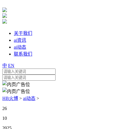
关于我们
ai资讯
ai动态
联系我们
中
EN
HB火博
>
ai动态
>
26
10
2025