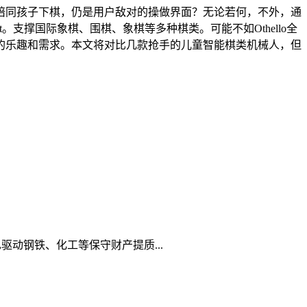
同孩子下棋，仍是用户敌对的操做界面？无论若何，不外，通
t。支撑国际象棋、围棋、象棋等多种棋类。可能不如Othello全
的乐趣和需求。本文将对比几款抢手的儿童智能棋类机械人，但
驱动钢铁、化工等保守财产提质...