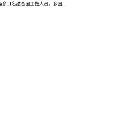
11名结合国工做人员。多国...