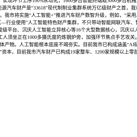
实现环节工序100%从动化，1600多台智能终端取3000多
源汽车财产是“33618”现代制制业集群系统万亿级财产之首，
，我市将实施“人工智能+”推进汽车财产数智升级，例如，“采用
艺—行业使用”人工智能特色财产集群，不只带动智能网联汽车、
国度级平台、沉庆人工智能立异核心等16个大型数据核心，沉庆
工人须坐正在1000多摄氏度的炼钢炉旁，加强环节焦点手艺攻
能体产物。人工智能根本底座不竭夯实。目前我市已构成涵盖“AI
资本，目前我市汽车财产已构成19家整车、1200家规模以上零