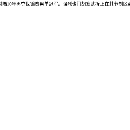
隔10年再夺世锦赛男单冠军。强烈也门胡塞武拆正在其节制区至多