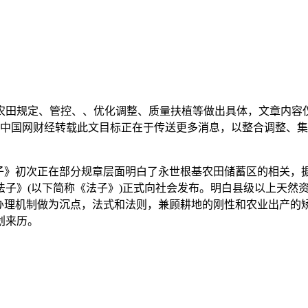
规定、管控、、优化调整、质量扶植等做出具体，文章内容仅供参
：中国网财经转载此文目标正在于传送更多消息，以整合调整、
》初次正在部分规章层面明白了永世根基农田储蓄区的相关，
法子》(以下简称《法子》)正式向社会发布。明白县级以上天然
的办理机制做为沉点，法式和法则，兼顾耕地的刚性和农业出产
划来历。