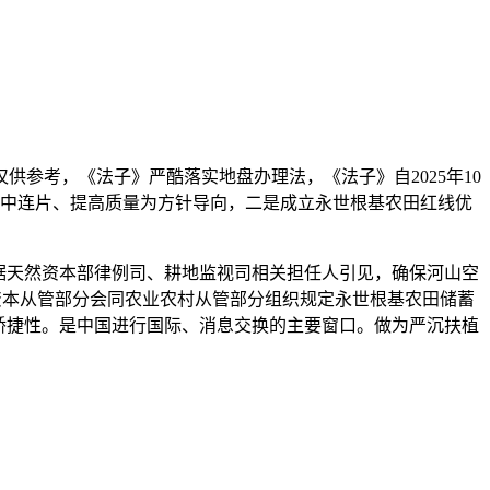
考，《法子》严酷落实地盘办理法，《法子》自2025年10
集中连片、提高质量为方针导向，二是成立永世根基农田红线优
据天然资本部律例司、耕地监视司相关担任人引见，确保河山空
资本从管部分会同农业农村从管部分组织规定永世根基农田储蓄
的矫捷性。是中国进行国际、消息交换的主要窗口。做为严沉扶植