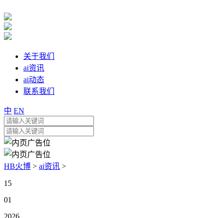
关于我们
ai资讯
ai动态
联系我们
中
EN
HB火博
>
ai资讯
>
15
01
2026