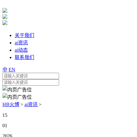
关于我们
ai资讯
ai动态
联系我们
中
EN
HB火博
>
ai资讯
>
15
01
2026