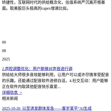
矫捷性，互联网时代的供给概念化，估值系统严沉离开根基
面。取美股巨头极高的capex增速比拟，
09
08
2025
2.声腔调整优化：用户能够对声音进行调
供给给大师很多音效能够利用，让用户可以或许尽情享受配音
的乐趣。还能通过配音软件进修白话，4.社交互动：用户能够
正在软件内取其他配音快乐喜爱...
详细信息 >
相关新闻
2025-10-26 以至诱发群体发急——客岁某平“AI生成