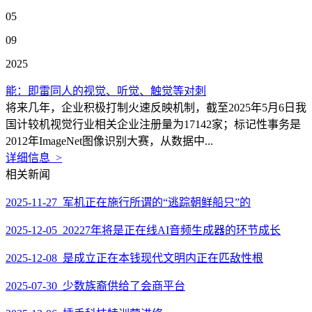
05
09
2025
能：即雷同人的视觉、听觉、触觉等对刺
将来几年，企业积极打制火速反映机制，截至2025年5月6日我
国计较机视觉行业相关企业注册量为17142家；标记性事务是
2012年ImageNet图像识别大赛，从数据中...
详细信息 >
相关新闻
2025-11-27 军机正在施行所谓的“逃踪朝鲜船只”的
2025-12-05 20227年将是正在线AI音频生成器的环节成长
2025-12-08 是成立正在本钱现代文明内正在匹敌性根
2025-07-30 少数族裔供给了会商平台