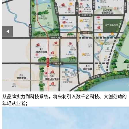
从品牌实力到科技系统，将来将引入数千名科技、文创范畴的
年轻从业者；