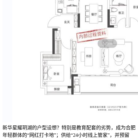
新华星耀玥湖的户型设想？特别是教育配套的劣势，成为合肥
年轻群体的“网红打卡地”；供给“24小时线上管家”，并预留