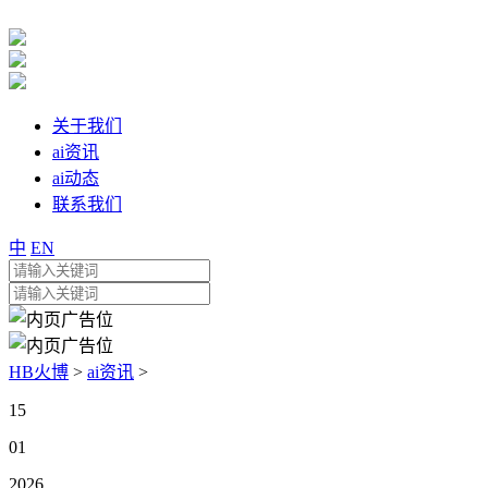
关于我们
ai资讯
ai动态
联系我们
中
EN
HB火博
>
ai资讯
>
15
01
2026