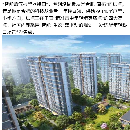
“智能燃气报警器接口”，包河骆岗板块是合肥“南拓”的焦点，
若是你是合肥的科技从业者、年轻白领，供给79-146㎡户型，
小学方面，焦点正在于其“精准击中年轻精英痛点”的四大亮
点，社区内部采用“智能+生态”双驱动的规划。以“适配年轻糊
口场景”为焦点，