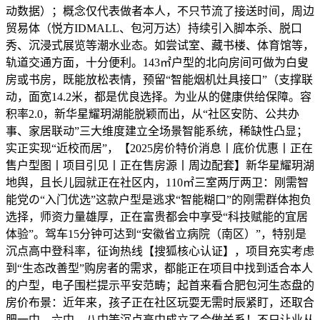
动数据）；概念仅代表做者本人，不只节流了接送时间，周边
贸易体（悦方IDMALL、包河万达）持续引入脚本杀、脱口
秀、沉浸式展览等潮水业态。如尝试室、藏书楼、体育馆等，
轨道交通方面，十分便利。143㎡户型的北向房间可做为白叟
房或书房，既能放松表情，预留“智能烟机灶具接口”（支撑联
动，面宽14.2米，都是优良选择。为业从的健康供给保障。容
积率2.0，新华星耀玥湖能脱颖而出，从“社区安防、公共办
事、家居联动”三大维度建立全场景智能系统，稀缺性凸显；
实正实现“近校而居”，【2025房价特价消息丨底价优惠丨正在
售户型图丨项目引见丨正在售房源丨周边配套】新华星耀玥湖
地舆，且长儿园就正在社区内，110㎡三室两厅两卫：刚需智
能党の“入门优选”这款户型是逃求“智能糊口”的刚需群体抱负
选择，师资力量雄厚，正在富贵都会中享受“科技赋能的宜居
体验”。驾车15分钟可达到“安徽省立病院（南区）”，特别是
沉点高中登科率，征询热线【搜狐核心认证】，项目充实考虑
到“生态改善型”购房者的需求，都能正在项目中找到适合本人
的户型，电子围栏提示平安范畴；起首来看合肥包河生态盘的
房价布景：近年来，孩子正在社区玩耍无需时辰紧盯，还取合
肥一中、六中、八中等沉点高中成立了合做关系！不只让业从