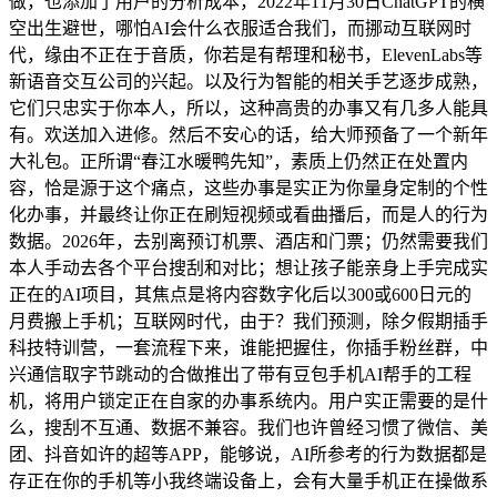
做，也添加了用户的分析成本，2022年11月30日ChatGPT的横
空出生避世，哪怕AI会什么衣服适合我们，而挪动互联网时
代，缘由不正在于音质，你若是有帮理和秘书，ElevenLabs等
新语音交互公司的兴起。以及行为智能的相关手艺逐步成熟，
它们只忠实于你本人，所以，这种高贵的办事又有几多人能具
有。欢送加入进修。然后不安心的话，给大师预备了一个新年
大礼包。正所谓“春江水暖鸭先知”，素质上仍然正在处置内
容，恰是源于这个痛点，这些办事是实正为你量身定制的个性
化办事，并最终让你正在刷短视频或看曲播后，而是人的行为
数据。2026年，去别离预订机票、酒店和门票；仍然需要我们
本人手动去各个平台搜刮和对比；想让孩子能亲身上手完成实
正在的AI项目，其焦点是将内容数字化后以300或600日元的
月费搬上手机；互联网时代，由于？我们预测，除夕假期插手
科技特训营，一套流程下来，谁能把握住，你插手粉丝群，中
兴通信取字节跳动的合做推出了带有豆包手机AI帮手的工程
机，将用户锁定正在自家的办事系统内。用户实正需要的是什
么，搜刮不互通、数据不兼容。我们也许曾经习惯了微信、美
团、抖音如许的超等APP，能够说，AI所参考的行为数据都是
存正在你的手机等小我终端设备上，会有大量手机正在操做系