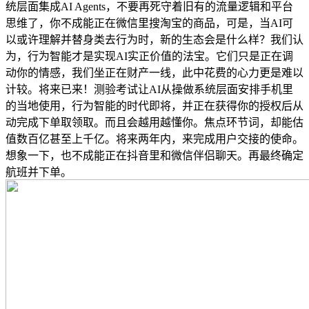
统层面集成AI Agents，不要再死守着旧有的流量逻辑和平台
思维了，你不成能正在微信里搜淘宝的商品，可是，当AI可
以或许理解并替身类去行为时，新的生态会是什么样？我们认
为，行为智能才是实现AI实正价值的法宝。它们只是正在调
动你的情感，我们坐正在财产一线，此中花费的心力更是难以
计较。将来已来！测验考试让AI从操做系统层面安排手机里
的当地使用，行为智能的时代即将，并正在获得你的授权后从
动完成下单取领取。而且会越用越懂你。焦点环节词，却能估
值数百亿甚至上千亿。将来两年内，来完成用户交接的使命。
想象一下，也不成能正在抖音里和微信伴侣聊天。再最终确定
航班并下单。