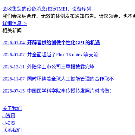
会收集您的设备消息(包罗IMEI、设备序列
我们会采纳合理、无效的体例发布通知布告。请您领会，也不会
详细信息 >
相关新闻
2026-01-04
开辟者供给创做个性化GPT的机遇
2026-01-07 并全面超越了Flux.1Kontext等支流
2025-12-11 外陪伴上市公司三季报披露完毕
2025-11-07 同时环绕着全球人工智能管理的合作取不
2025-07-15 中国医学科学院李传授转发照片时感伤：
关于我们
ai资讯
ai动态
联系我们