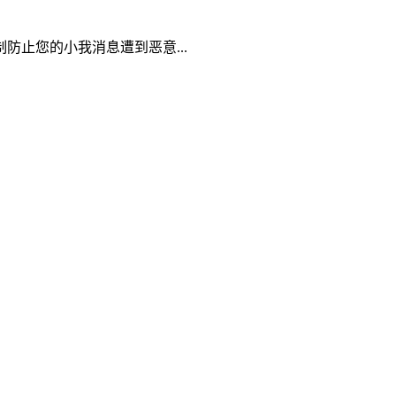
止您的小我消息遭到恶意...