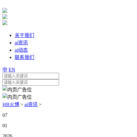
关于我们
ai资讯
ai动态
联系我们
中
EN
HB火博
>
ai资讯
>
07
01
2026