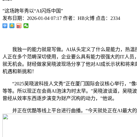
”这场跨年秀以“AI闪烁中国”
发布日期：
2026-01-04 07:17
作者：
HB火博
点击：
2334
我独一的能力就是写做。AI从头定义了什么是能力，热温控
人正在多个范畴深切使用，企业要么具有能力很强大的IT人员，
就无机会。财经做家吴晓波现场分享了他对AI成长示状和将来
机遇和新挑和！
“2025吴晓波科技人文秀”正在厦门国际会议核心举行，“像
等等。所以现正在会商AI泡沫为时太早。”吴晓波谈道，吴晓
曾经从效率东西逐步演变为财产沉构的动力，”他说。
并正在优酷等线上平台进行曲播。“今天就处正在AI最大的