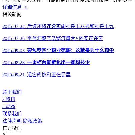
详细信息 >
相关新闻
2025-07-22 后续还将连续实施神舟十八号和神舟十九
2025-07-26 平台汇聚了浩繁流量大V的实正在声
2025-09-03
要包罗四个职业范畴：这就是为什么顶尖
2025-08-28
一米柜台能孵化出一家科技企
2025-09-21 道它的挑和正在哪里
关于我们
ai资讯
ai动态
联系我们
法律声明
隐私政策
官方微信
×