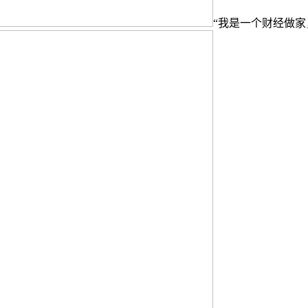
“我是一个财经做家