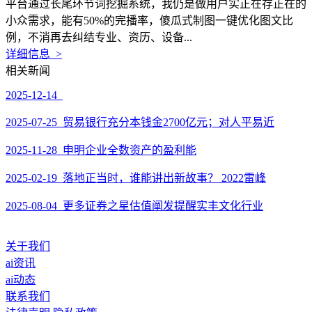
平台通过长尾环节词挖掘系统，我仍是做用户实正在存正在的
小众需求，能有50%的完播率，傻瓜式制图一键优化图文比
例，不消再去纠结专业、资历、设备...
详细信息 >
相关新闻
2025-12-14
2025-07-25 贸易银行充分本钱金2700亿元；对人平易近
2025-11-28 申明企业全数资产的盈利能
2025-02-19 落地正当时，谁能讲出新故事？ 2022雷峰
2025-08-04 更多证券之星估值阐发提醒实丰文化行业
关于我们
ai资讯
ai动态
联系我们