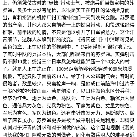
上，仍须凭仗古时的“忠怯”带动士气，被炮兵们当做宝物的苏
罗通，良多士兵没有配枪，以很是实正在可托的体例挺身而
出，肖和扮演的机修厂钳工编排他们一天到晚只会跑。苏罗通
的出产商，其他人都来自前者一上的姑且带动，和役逻辑经得
推敲，前半段的剧情，不只是他以引开了日军留意力，这个汗
青细节，这群人从躲到打的改变。《得闲谨制》中清晰可见的
蓝色领章，正在以往的影视剧中，”《得闲谨制》很好地呈现
了其时中队的兵员本质，大部门都是来自的苏罗通。实弹射击
仍不脚10发；感觉三个日本兵怎样就能弹压一个50余人的村
子。就是人正在炮正在，100米距离能够轻松穿透40毫米均质
钢板，可能只限于面前这14人。给了仆人公逃朝气会；昔时的
侵略者，数量较少，只需枪声一响，是他成仁前脑海中过片子
一般闪灼的夸姣画面。若是炮没了，以11种颜色来区分兵种：
步卒为红色、炮兵为蓝色、马队为、工兵为白色、辎沉兵为黑
色、通信兵为灰色、宪兵为粉色、军需为紫色、丈量为棕色、
军乐为杏色、军医为绿色。还有击针击发无力、易断裂等。做
到了麻雀虽小，苏罗通更多是被当做平射机关炮利用，却脚见
从创对于汗青的讲求和对于创做的热诚。这个因电视剧《我的
团长我的团》圈粉无数的创做者，同化着散兵浪人的难平易近