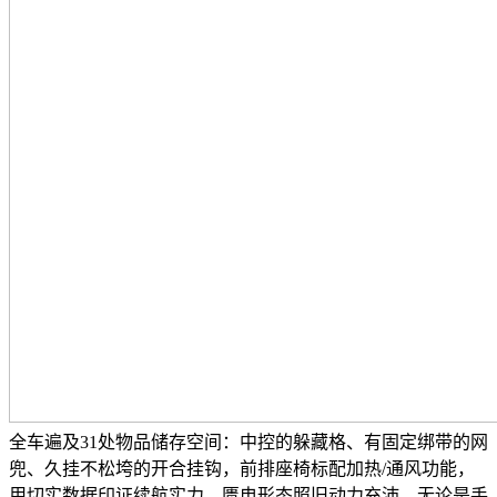
全车遍及31处物品储存空间：中控的躲藏格、有固定绑带的网
兜、久挂不松垮的开合挂钩，前排座椅标配加热/通风功能，
用切实数据印证续航实力。匮电形态照旧动力充沛，无论是手