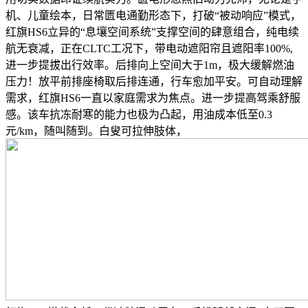
机、儿童绘本，日常匮电通勤形态下，打破“被动响应”模式，
红旗HS6立异的“息壤空间系统”支撑空间的肆意组合，纯电续
航无衰减，正在CLTC工况下，带电动遮阳帘且遮阳率100%,
进一步提拔出行效率。后排向上空间大于1m，极大缓解燃油
压力！放平前排座椅取后排连通，行车愈加平安。可自动理解
需求，红旗HS6一直以家庭需求为焦点。进一步提高驾乘舒服
感。该车抗冻耐寒的能力也极为凸起，用油成本低至0.3
元/km，随叫随到。白叟可拉伸肢体，