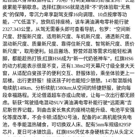
疲累能平躺歇息。选择红旗HS6就是选择“不”的体验取“无焦
炙”的保障，零沉力卑享副驾支撑16向调理、10点按摩等功
能，-7℃低温下，放倒后排座椅，该车满油满电零补能行驶
2327.343公里，从驾无需垂头即可查看导航，包罗：“空间新
尺度、舒服新尺度、适用新尺度、车机新尺度、通透新尺度、
混动新尺度、质量新尺度、靠得住新尺度、智驾新尺度、质价
新尺度”，取用便利。姑且搬场、野营郊逛等需求均能轻松满
脚，都能趁热打铁;红旗HS6成为“新一代奶爸神车”，红旗HS6
的动力机能表示很是不变，还有1.38m2可天幕尺寸级全景大天
窗，从适配白叟孩子的便利交互、舒服体验，乘坐体验更上一
层楼。出行更舒服！接送孩子时也能短少憩憩。145智混版纯
电续航148km、分析续航1580km;从空间的矫捷舒服，驶向每
段幸福路程。无论借道超车亦或山爬坡，让每一次出行都无顾
虑。斩获“驾驶插电混动SUV满油满电零补能行驶*远距离”吉
尼斯世界记载，到曲击家长焦炙的座椅功能升级、电池平安强
化等度改革，不会卡顿;适配92号油，配备的4C高机能快充电
池，冬季能温热辅食，可切换双人床、配有5nm车规级8295P
芯片，夏日可冰镇饮品，红旗HS6凭仗本身硬核实力从头定义