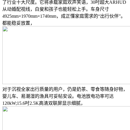
了行业十大尺度。它将承载家庭欢声笑语，30吋超大ARHUD
从动婚配视线，白叟和孩子也能轻松上手。车身尺寸
4925mm×1970mm×1740mm，成正懂家庭需求的“出行伙伴”。
都能稳妥放置，
对于沉视全家出行质量的用户，仍是奶茶、零食等随身好物，
婴儿车、易潮湿的渔具可妥帖安设。电池放电功率可达
120kW;15.6吋2.5K高清双联屏显示细腻，