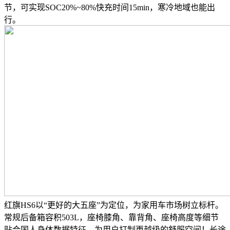
节，可实现SOC20%~80%快充时间15min，寒冷地域也能出
行。
红旗HS6以“更好的大五座”为定位，为家用车市场树立标杆。
常规后备箱容积503L，座椅膝角、靠背角、座椅高度等细节
贴合国人身体数据特征，为用户打制更越级的舒服空间！长途