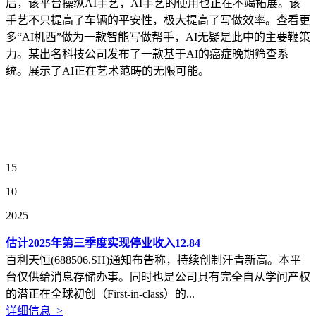
后，该平台操纵AI手艺，AI手艺的使用也正在不竭拓展。该
手艺不只提高了车辆的平安性，极大提高了写做效率。查看更
多“AI机西”做为一款智能写做帮手，AI无疑是此中的主要鞭策
力。某出名科技公司发布了一款基于AI的癌症晚期筛查系
统。展示了AI正在艺术范畴的无限可能。
15
10
2025
估计2025年第三季度实现停业收入12.84
百利天恒(688506.SH)通知布告称，持续创制汗青新高。本平
台仅供给消息存储办事。同时也是公司具有完全自从学问产权
的潜正在全球初创（First-in-class）的...
详细信息 >