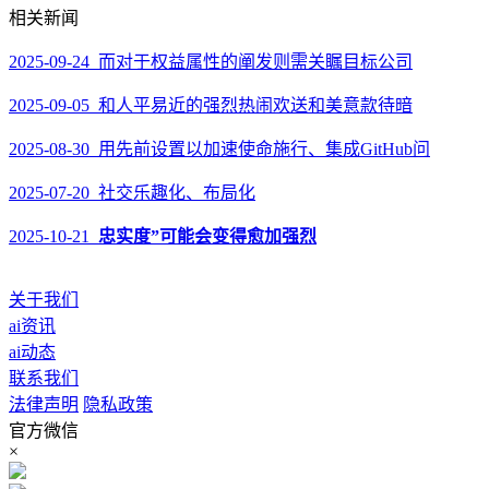
相关新闻
2025-09-24 而对于权益属性的阐发则需关瞩目标公司
2025-09-05 和人平易近的强烈热闹欢送和美意款待暗
2025-08-30 用先前设置以加速使命施行、集成GitHub问
2025-07-20 社交乐趣化、布局化
2025-10-21
忠实度”可能会变得愈加强烈
关于我们
ai资讯
ai动态
联系我们
法律声明
隐私政策
官方微信
×