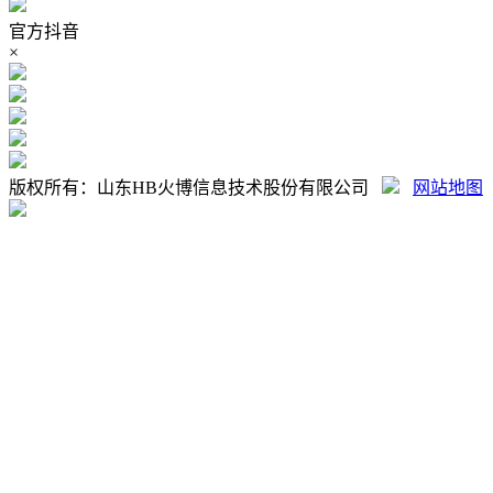
官方抖音
×
版权所有：山东HB火博信息技术股份有限公司
网站地图