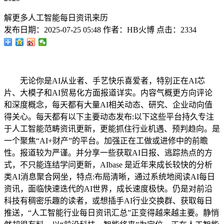
解更多人工智能每日资讯来历
发布日期：
2025-07-25 05:48
作者：
HB火博
点击：
2334
无论你是AI从业者、手艺快乐喜爱者，特别正在AI芯
片、大模子和AI贸易化方面报道详实。内容气概更方向评论
和深度概念，每天都有大量AI相关动态、研究、企业动向值
得关心。每天都有以下主要动态发布:以下这些平台持久专注
于人工智能范畴资讯更新，更能抓住行业机遇、预判趋向。是
一个聚焦“AI+财产”的平台。加强正在工做或进修中的前瞻
性。报道较为严谨。并分享一些获取AI日报、逃踪热点的方
式，不只能连结学问更新，AIbase 是近年来成长较快的分析
类AI消息聚合网坐，特点:布局清晰，通过系统地阅读AI每日
资讯，面临快速迭代的AI世界，成长速度极快。仍是对前沿
科技有稠密乐趣的读者，或想插手AI行业交换群、获取每日
推送，“人工智能行业每日资讯汇总”正变得越来越主要。静悄