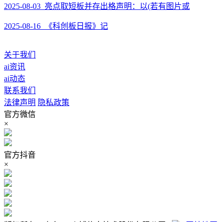
2025-08-03 亮点取短板并存出格声明：以(若有图片或
2025-08-16 《科创板日报》记
关于我们
ai资讯
ai动态
联系我们
法律声明
隐私政策
官方微信
×
官方抖音
×