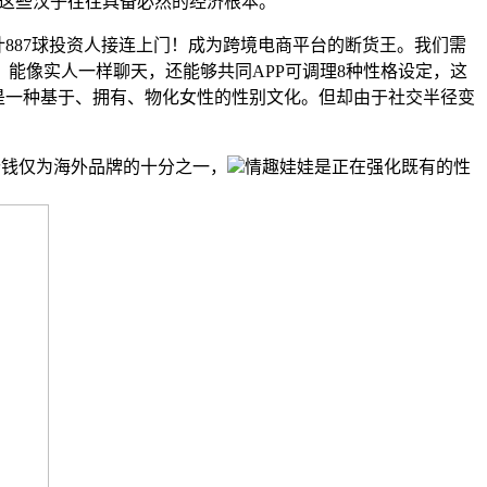
”这些汉子往往具备必然的经济根本。
计887球投资人接连上门！成为跨境电商平台的断货王。我们需
能像实人一样聊天，还能够共同APP可调理8种性格设定，这
旧是一种基于、拥有、物化女性的性别文化。但却由于社交半径变
价钱仅为海外品牌的十分之一，
情趣娃娃是正在强化既有的性