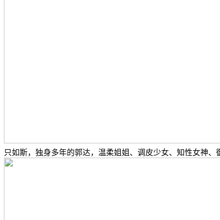
只如斯，独身多年的郭达，温柔姐姐、调皮少女、知性女神、