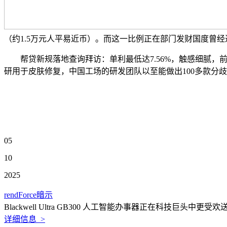
（约1.5万元人平易近币）。而这一比例正在部门发财国度曾
帮贷新规落地查询拜访：单利最低达7.56%，触感细腻，前
研用于皮肤修复，中国工场的研发团队以至能做出100多款分歧
05
10
2025
rendForce暗示
Blackwell Ultra GB300 人工智能办事器正在科技
详细信息 >