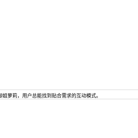
御姐萝莉，用户总能找到贴合需求的互动模式。