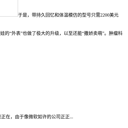
于是，带持久回忆和体温模仿的型号只需2200美元
的“外表”也做了极大的升级，以至还能“撒娇卖萌”。肿瘤科
别是正在，由于像微软如许的公司正正...