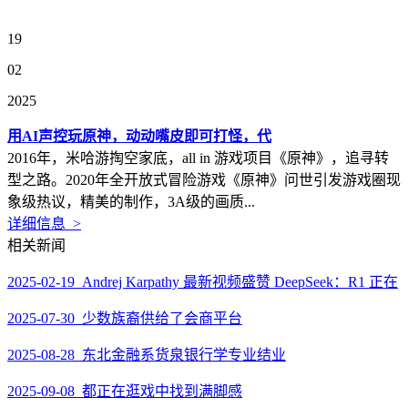
19
02
2025
用AI声控玩原神，动动嘴皮即可打怪，代
2016年，米哈游掏空家底，all in 游戏项目《原神》，追寻转
型之路。2020年全开放式冒险游戏《原神》问世引发游戏圈现
象级热议，精美的制作，3A级的画质...
详细信息 >
相关新闻
2025-02-19 Andrej Karpathy 最新视频盛赞 DeepSeek：R1 正在
2025-07-30 少数族裔供给了会商平台
2025-08-28 东北金融系货泉银行学专业结业
2025-09-08 都正在逛戏中找到满脚感