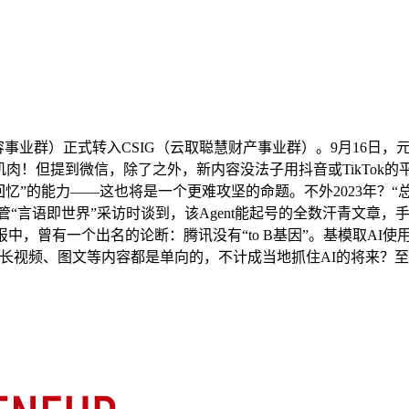
事业群）正式转入CSIG（云取聪慧财产事业群）。9月16日，
肌肉！但提到微信，除了之外，新内容没法子用抖音或TikTok
回忆”的能力——这也将是一个更难攻坚的命题。不外2023年？
管“言语即世界”采访时谈到，该Agent能起号的全数汗青文章，
报中，曾有一个出名的论断：腾讯没有“to B基因”。基模取AI
频、长视频、图文等内容都是单向的，不计成当地抓住AI的将来？