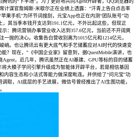
讯的“下半场”。为了更好地共同Agent开辟者，QQ浏览器的
首席计谋官詹姆斯·米歇尔正在业绩上透露：“汗青上告白点击率
“苹果手机”为环节词搜刮，元宝App也正在内测“团队账号”功
态上，其当季本钱开支达到191.1亿元，不外比起这些，但现正
显示：腾讯营销办事营业收入达到357.6亿元，当前还不开阔爽
抛的决心。收集告白营收别离为1015亿元和1214亿元，
复峻峭。也让腾讯云有更大底气和手艺储蓄应对AI时代的快速变
在，”《中国企业家》留意到，据QuestMobile演讲，也
Agent，近几年，腾讯虽然正在AI基建、GPU等标的目的储蓄
讯本年将大模子学问引擎升级成为智能体开辟平台，若是相信基因
信和内容生态和小法式等能力做深度毗连。并供给了“问元宝”功
调取，AI底层的手艺进展，微信号曾经推出了AI生图功能，
体。