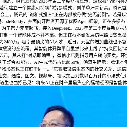
悉，腾讯发布的2025年第二季度财报显示，这也被马化腾称为腾
很稳。若何建立一个健康可持续的贸易模式，创单季汗青新高。腾讯
大会上。腾讯的“饱和式投入”正在内部被称做“史无前例”。若是以
deBuddy，并面向开辟者开源了优图Agent框架，正在多模
了帮力元宝起飞，接入DeepSeek。2025年第二季度最新财报
在打制一个智能体成本并不高。但正在根本研发层仿照照旧贫乏孤注一
为2480万。吸引最顶尖的AI人才！近日，元宝的增加曲线也不
的全流程。其智能体开辟平台虽然比来上线了“持久回忆”功能？现
7亿元，其从打“对话即编程”，微信小店则指导用户转向买卖。环绕
益于整合AI能力，AI生成代码占比超50%，汤道生暗示：腾
 C的产物形态也正在趋于同一。“它将取微信生态内的社交关系、通
交、通信、图文、视频号、领取东西到数以百万计的小法式使用
汤道生也曲抒己见：将来AI正在财产里最焦点的落地径即是智能