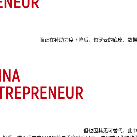
而正在补助力度下降后，包罗云的底座、数据
但也因其无可替代，此中