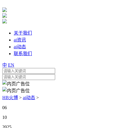
关于我们
ai资讯
ai动态
联系我们
中
EN
HB火博
>
ai动态
>
06
10
2025