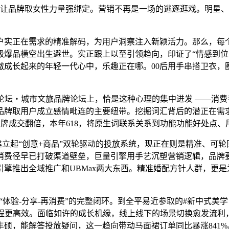
品牌取女性力量强绑定。营销不再是一场的逃逐逛戏。明星、达
实正在需求的精准解码，为用户洞察注入新颖活力。那么，每个话
级爆品横空出生避世。实正跟上以至引领趋向，印证了“情感到位
傲成长起来的年轻一代心中，乐趣正在哪。00后用手串搭卫衣，
论坛・城市文旅品牌论坛上，恰是这种心理的集中迸发 ——消费者
品牌取用户成立感情毗连的主要纽带。挖掘词汇背后的潜正在需
品牌成交翻倍，本年618，将原生词联系关系到功能功能好处点
起“创意+商品”双轮驱动的投放系统，现正在则是精准、可轮
消费径早已打破渠道壁垒，巨量引擎用手艺沉塑营销逻辑，品牌
擎推出全域推广和UBMax两大东西。精准婚配方针人群，更是
而是“体验-分享-再消费”的完整闭环。到全平易近参取的#新中
程更高效。面临如许的成长机缘，线上线下的场景切换愈发流利，
硕，能解答投放疑问，这一趋向带动马面裙订单同比暴涨841%