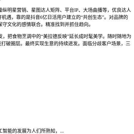
纵明星营销、星图达人矩阵、平台IP、大场曲播等，优良达人
机遇，靠的是抖音6亿日活用户建立的“共创生态”。对品牌的
保守文化的感情联合。精准找到并抓住趋向。
，把食物烹调中的“美拉德反映”延长成时髦美学。随时随地为
能打破圈层。最终实现生意的持续迸发。面临分歧客户场景，三
能的发展为人们所熟知，...