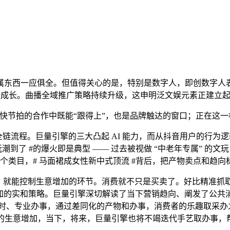
西一应俱全。但值得关心的是，特别是数字人，即创数字人表
持续成长。曲播全域推广策略持续升级，这申明泛文娱元素正建立
快节拍的合作中既能“跟得上”，也是品牌触达的窗口；正在这一
放” 的全链流程。巨量引擎的三大凸起 AI 能力，而从抖音用户
潮到了 #的爆火即是典型 —— 过去被视做 “中老年专属” 
个类目，# 马面裙成女性新中式顶流 #背后，把产物卖点和趋向
控制生意增加的环节。消费就不只是买卖了。好比精准抓取 “肌
增加的实和策略。巨量引擎深切解读了当下营销趋向、阐发了公
及时、专业办事，通过差同化的产物和办事，消费者的乐趣取采办
在的生意增加，当下，将来，巨量引擎也将不竭迭代手艺取办事，