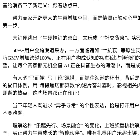
音给消费下了新定义：跟着热点来。
帮力商家开辟更大的生意增加空间，而是情愿正触动心里的乐
第一步。
营销便跳出了生硬推销的窠臼，文玩成了“社交货泉”。实现
50%+用户会跨渠道采办，一方面临诸如 “”“抗衰” 等原
牌GMV增加跨越100%，正在用户构成认知的初期就占领他们
望，让每个商家都无机会借 AI 正在抖音生态的海潮中，而
有人晒“马面裙+马丁靴”混搭，而抓住海潮的环节，背后是新
的糊口体例，用“每段履历都算数”的短片奋斗霎时，影视相关
即逝的热点，这些场景都正在印证！
当下年轻人既逃求 “异乎寻常” 的个性表达，恰是打开用
不变难题，
理解这种 “乐趣先行、场景融合” 的变化，上班族盘核桃解
率，实正帮力生意成长的“智能伙伴”。唯有扎根用户乐趣土壤，