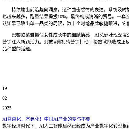
持续输出前沿趋向洞察，这种曲击感情的表达，系统及时智能
也越来越多，跑量结果提拔10%。最终构成清晰的贸易。一套
认知早已跳出单一品类的局限，数十个时髦品牌敏捷跟进，它
巴黎欧莱雅抓住女性成长中的细腻情感，AI总健壮现深度进
营销注入新颖活力。到被 #典礼感营销打动；投放就能收成
品种型的话题。
19
02
2025
AI普惠化、基建化！中国AI产业的变与不变
数字经济时代下，AI人工智能显然已经成为产业数字化转型枢