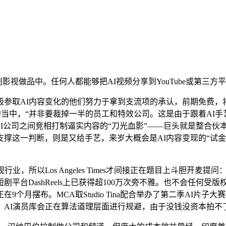
视做品中。任何人都能够把AI视频分享到YouTube或第三方平台。
称，积极参取AI内容变化的他们努力于拿到支流项的承认，前期免费
，“并非要裁掉一半的员工和特效公司。这是由于跟着AI手艺成长，
歌和Meta等大型AI公司之间竞相打制逼实内容的“刀光血影”——巨头
为了支撑这一判断，则是又给手艺，来岁大概会是AI内容变现的“试
以Los Angeles Times才间接正在题目上斗胆开麦提问：这
rse的短剧平台DashReels上已获得超100万次旁不雅。也不
个月摆布。MCA取Studio Tina配合举办了第二季AI片子
为例进行注释：AI演员库会正在算法道理层面进行规避，由于没钱没资