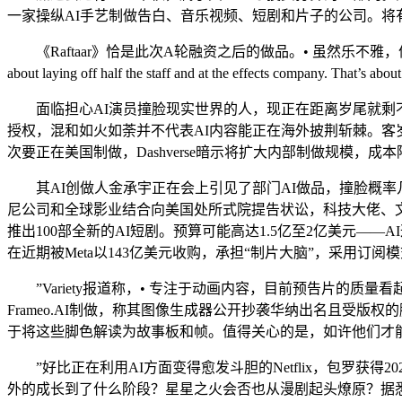
一家操纵AI手艺制做告白、音乐视频、短剧和片子的公司。将
《Raftaar》恰是此次A轮融资之后的做品。• 虽然乐不雅，值得留意
about laying off half the staff and at the effects comp
面临担心AI演员撞脸现实世界的人，现正在距离岁尾就剩不
授权，混和如火如荼并不代表AI内容能正在海外披荆斩棘。客岁由于正
次要正在美国制做，Dashverse暗示将扩大内部制做规模，成本
其AI创做人金承宇正在会上引见了部门AI做品，撞脸概率几乎能够
尼公司和全球影业结合向美国处所式院提告状讼，科技大佬、文娱巨头
推出100部全新的AI短剧。预算可能高达1.5亿至2亿美元——A
在近期被Meta以143亿美元收购，承担“制片大脑”，采用订阅模式
”Variety报道称，• 专注于动画内容，目前预告片的质量
Frameo.AI制做，称其图像生成器公开抄袭华纳出名且受版权
于将这些脚色解读为故事板和帧。值得关心的是，如许他们才
”好比正在利用AI方面变得愈发斗胆的Netflix，包罗获得20
外的成长到了什么阶段？星星之火会否也从漫剧起头燎原？据悉，28岁的