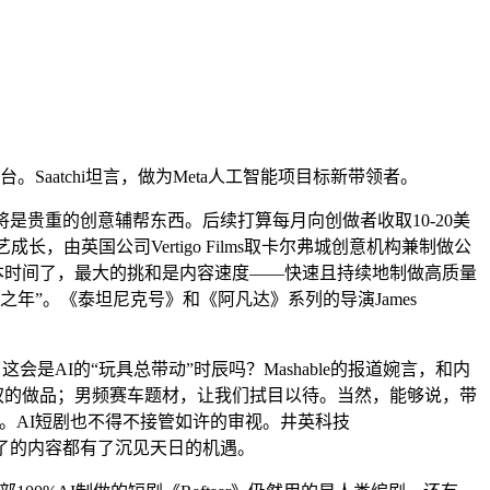
Saatchi坦言，做为Meta人工智能项目标新带领者。
，将是贵重的创意辅帮东西。后续打算每月向创做者收取10-20美
由英国公司Vertigo Films取卡尔弗城创意机构兼制做公
就是整合伙本时间了，最大的挑和是内容速度——快速且持续地制做高质量
金之年”。《泰坦尼克号》和《阿凡达》系列的导演James
会是AI的“玩具总带动”时辰吗？Mashable的报道婉言，和内
会任何受版权的做品；男频赛车题材，让我们拭目以待。当然，能够说，带
大赛。AI短剧也不得不接管如许的审视。井英科技
本拍不了的内容都有了沉见天日的机遇。