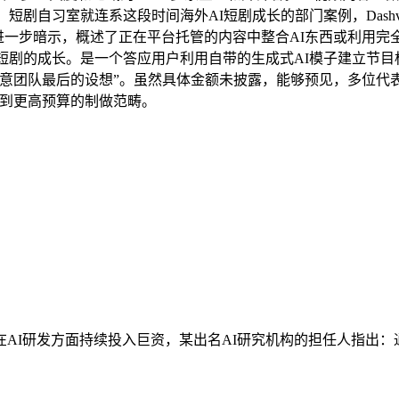
习室就连系这段时间海外AI短剧成长的部门案例，Dashverse结
d 进一步暗示，概述了正在平台托管的内容中整合AI东西或利用
短剧的成长。是一个答应用户利用自带的生成式AI模子建立节目标
创意团队最后的设想”。虽然具体金额未披露，能够预见，多位代
带到更高预算的制做范畴。
正在AI研发方面持续投入巨资，某出名AI研究机构的担任人指出：