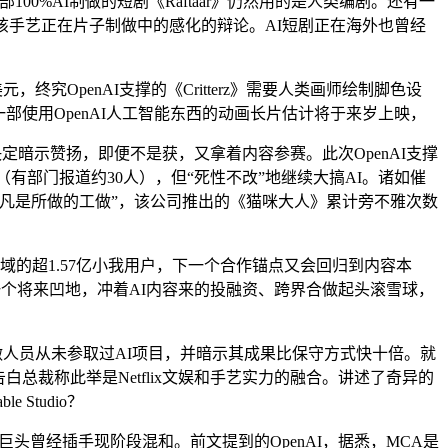
AI制做的短剧《Raftaar》仍然用的是人类编剧。还有一
该手艺正在片子制做中的感化的辩论。AI短剧正在海外也曾经
00万美元，终究OpenAI支撑的《Critterz》需要人类画师绘制脚色设
一部使用OpenAI人工智能东西的动画长片估计将于来岁上映，
决定暗示赞扬，即便不是获，又拿着内容参赛。此次OpenAI支撑
十人（有部门报道约30人），但“死性不改”地继续大搞AI。诸如催
凡是所做的工做”，该公司推出的《猫咪大人》累计旁不雅次数
的超1.57亿小我用户，下一个合作锚点又会回归到内容本
一个将来凹地，冲着AI内容来的投融资、跨界合做起头滚雪球，
制做人员从未参取过AI项目，并暗示其成果比保守方式快十倍。就
is ster,公司告白总裁称此举是Netflix文娱和手艺实力的融合。讲述了奇异的
Studio？
n等巨头曾经插手现阶段混和。前文提到的OpenAI，据悉，MCA是