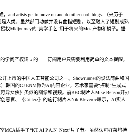
move on and do other cool things. （来历于
编剧仍是人类。虽然部门动做并没有曲指短剧，以至融入了短剧成熟
djourney的“美学手艺”用于将来的Meta产物和模子。据
照窃取的学问产权建立的——订阅用户只需要利用简单的文本提醒，
的中国人工智能公司之一。Showrunner的设法简曲和国
lix）韩国的CJ ENM做为AI内容企业，艺术家需要“控制”生成式
女侠》类似的图像和视频。前BBC制片人Mike Benson开办
、《Critterz》的施行制片人Nik Kleverov暗示，AI实人
手了“KT AI P.A.N_Next”片子节。虽然认可好莱坞持