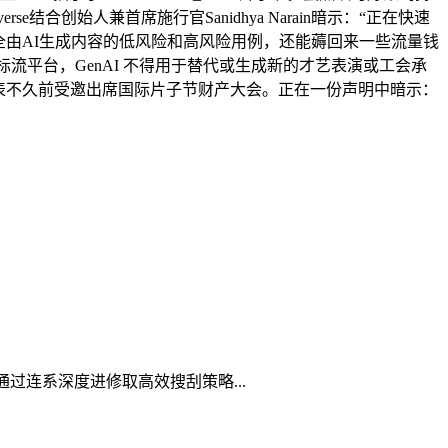
合创始人兼首席施行官Sanidhya Narain暗示：“正在快速
完全由AI生成内容的低风险和高风险用例，还能薅回来一些流量钱
流平台，GenAI 不得用于替代或生成新的才艺表演或工会承
表不久前受邀出席国际片子节财产大会。正在一份声明中暗示：
通过连系深度进修取高效搜刮策略...