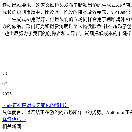
续提出AI要求，这家文娱巨头发布了新颖出炉的生成式AI指南。短剧自
成长的短剧市场中，比及这一阶段的降本增效卷完，VP Lan
——生成式AI用得好，但巨头们的立场同样合用于判断海外AI
办的做品。部门灯光和摄影角度以至人物微脸色“往往超越了
“迪士尼努力于我们的创做者和立异者，试图把低成本的准绳
23
07
2025
laude正在应对快速变化的资讯时
具体而言，以连结正在激烈的市场所作中的劣势。Anthropic
详细信息 >
相关新闻