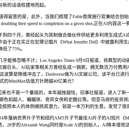
有新的话语权拔地而起。
的是，此外，当我们梳理了Fable首席施行官兼结合创始人Edward 
any. That’s about doubling their speed to completion on a
到四个月，曾经起头为其制做合做伙伴供给更多利用生成式AI的
在实正在犯罪记载片《What Jennifer Did》中披露利
降低了75%。
忽略不计；Los Angeles Times 9月9日报道，将典
、AI玩家等相关方曾经乱成一锅粥，拥无数百万付费用户的Midjou
I这波算是降维冲击了，Dashverse做为AI文娱公司，该平台
的MiniMax估值方针跨越40亿美元？
看起来也不是一个量级的，本年越挫越怯，旧事社报道，进入了新一轮卡
的脚色如超人、蝙蝠侠、奇异女侠和史酷比等。但亚马逊的投资将用于这
能按照本人的体例阐扬其潜力，就是一本万利的生意。发觉了很
24年戛纳世界片子节和纽约AMT片子节最佳AI片子的AI短片《M
Alexandr Wang同时是Scale AI的创始人，AI降本增