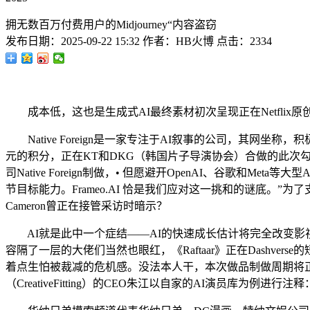
拥无数百万付费用户的Midjourney“内容盗窃
发布日期：
2025-09-22 15:32
作者：
HB火博
点击：
2334
成本低，这也是生成式AI最终素材初次呈现正在Netflix原创影
Native Foreign是一家专注于AI叙事的公司，其网坐
元的积分，正在KT和DKG（韩国片子导演协会）合做的此次勾当中
司Native Foreign制做，• 但愿避开OpenAI、谷
节目标能力。Frameo.AI 恰是我们应对这一挑和的谜底。”
Cameron曾正在接管采访时暗示？
AI就是此中一个症结——AI的快速成长估计将完全改变影视行业，所
容隔了一层的大佬们当然也眼红，《Raftaar》正在Dashve
着点生怕被裁减的危机感。没法本人干，本次做品制做周期将正在9
（CreativeFitting）的CEO朱江以自家的AI演员库