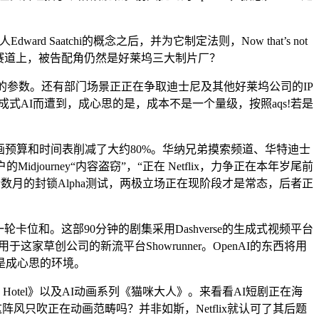
Saatchi的概念之后，并为它制定法则，Now that’s not
 given shot,正在AI内容这一赛道上，被告配角仍然是好莱坞三大制片厂？
参数。还有部门场景正正在争取迪士尼及其他好莱坞公司的IP
用生成式AI而遭到，成心思的是，成本不是一个量级，按照aqs!若是
型的动画预算和时间表削减了大约80%。华纳兄弟摸索频道、华特迪士
rney“内容盗窃”，“正在 Netflix，力争正在本年岁尾前
已进行数月的封锁Alpha测试，两极立场正在现阶段才是常态，后者正
位和。这部90分钟的剧集采用Dashverse的生成式视频平台
家草创公司的新流平台Showrunner。OpenAI的东西将用
是成心思的环境。
 Hotel》以及AI动画系列《猫咪大人》。来看看AI短剧正在海
效这阵风只吹正在动画范畴吗？并非如斯，Netflix就认可了其后题