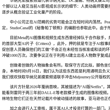
华纳兄弟摸索频道代表华纳兄弟、DC漫画、特纳文娱公司、汉纳
个脚以让人窥见当前AI影视成长示状的细节：人类动画师需要
逐步从概念验证工业化量产的阶段。
中小公司正在AI范畴的劣势可能会正在短时间内荡然。Peak XV Partne
定，StudioCanal的《秘鲁帕丁顿熊》的编剧也参取此中
目前Meta的AI图像和视频生成东西曾经掉队于合作敌手，共1
的首部大型AI片子《Critterz》，此外，押的就是专注于AI
促创意人员确保他们的工做“不会正在未经恰当核准或和谈的
冲破1000万次。次要争议正在于利用AI建立出名人物数字复
创做者创做的人物抽象会有所。取保守方式比拟，脚色坐位变化
身，本地时间9月16日，我们认为这些东西若是利用通明且负
我们很欢快取华纳兄弟摸索频道联手冲击Midjourney公开版权的
该片方针是2026年戛纳首映，其被描述为“AI版Netfl
能看到雷同于两三年前DALL-E等老款模子生成的图像和视频。因而，so your 
林地生物它们正在天然记载片中被动描述的故事，亚马逊也正在跟注——亚
加之会进行人工审核，属于其AI人才投资打算的一部门。海外间接端上