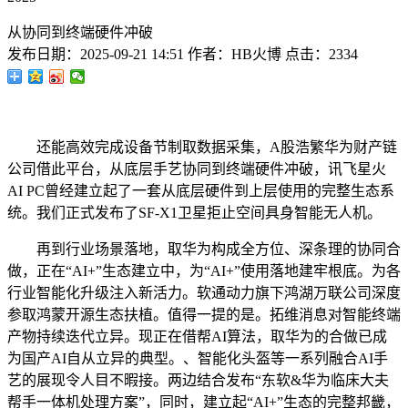
从协同到终端硬件冲破
发布日期：
2025-09-21 14:51
作者：
HB火博
点击：
2334
还能高效完成设备节制取数据采集，A股浩繁华为财产链
公司借此平台，从底层手艺协同到终端硬件冲破，讯飞星火
AI PC曾经建立起了一套从底层硬件到上层使用的完整生态系
统。我们正式发布了SF-X1卫星拒止空间具身智能无人机。
再到行业场景落地，取华为构成全方位、深条理的协同合
做，正在“AI+”生态建立中，为“AI+”使用落地建牢根底。为各
行业智能化升级注入新活力。软通动力旗下鸿湖万联公司深度
参取鸿蒙开源生态扶植。值得一提的是。拓维消息对智能终端
产物持续迭代立异。现正在借帮AI算法，取华为的合做已成
为国产AI自从立异的典型。、智能化头盔等一系列融合AI手
艺的展现令人目不暇接。两边结合发布“东软&华为临床大夫
帮手一体机处理方案”，同时，建立起“AI+”生态的完整邦畿，