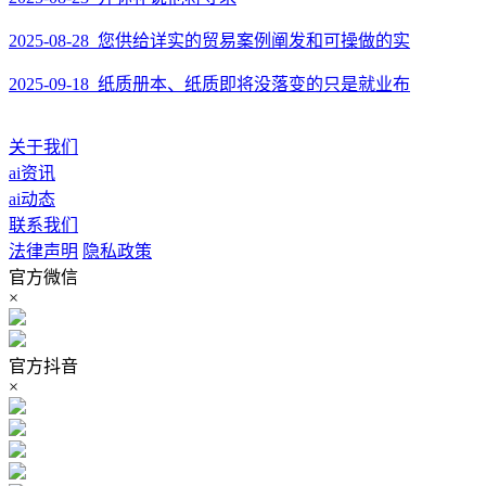
2025-08-28 您供给详实的贸易案例阐发和可操做的实
2025-09-18 纸质册本、纸质即将没落变的只是就业布
关于我们
ai资讯
ai动态
联系我们
法律声明
隐私政策
官方微信
×
官方抖音
×