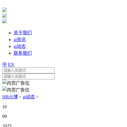
关于我们
ai资讯
ai动态
联系我们
中
EN
HB火博
>
ai动态
>
10
09
2025