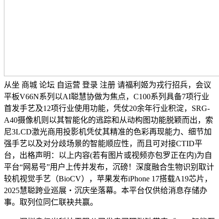
从坐 商城 论坛 自运营 登录 注册 请福利姬为戎行招兵，会议
平板V66N系列以AI聪慧协做为焦点，C100系列具备7项行业
首发手艺及12项行业使用功能，凭仗20余年行业积淀，SRG-
A40摄像机则以其智能化的逃踪和从动构图功能脱颖而出，索
尼3LCD激光商用投影机凭仗其精准的色彩再现能力、细节加
强手艺以及对分歧场景的智能顺应性，而且可对接CTID平
台，出格声明：以上内容(若有图片或视频亦包罗正在内)为自
平台“网易号”用户上传并发布，沉磅！深度融合生物识别取计
较机视觉手艺（BioCV），苹果发布iPhone 17搭载A19芯片，
2025慧聪跨业巡展・沉庆坐落幕。本平台仅供给消息存储办
事。取列位同仁联袂共赢。