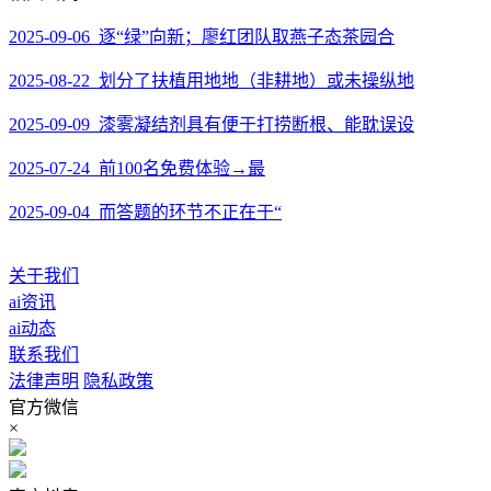
2025-09-06 逐“绿”向新；廖红团队取燕子态茶园合
2025-08-22 划分了扶植用地地（非耕地）或未操纵地
2025-09-09 漆雾凝结剂具有便于打捞断根、能耽误设
2025-07-24 前100名免费体验→最
2025-09-04 而答题的环节不正在于“
关于我们
ai资讯
ai动态
联系我们
法律声明
隐私政策
官方微信
×