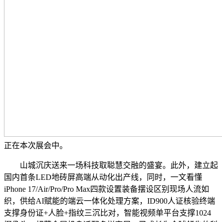
正在本次展会中。
山城沉庆送来一场科技取聪慧交融的盛宴。此外，建立起
国内首条LED地砖屏高端从动化出产线，同时，一文看懂
iPhone 17/Air/Pro/Pro Max四款设置装备摆设区别现场人流如
织，供给AI赋能的端云一体化处理方案，ID900人证核验终端
支撑身份证+人脸+指纹三沉比对，智能视频单平台支撑1024