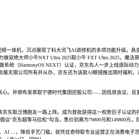
视频一体机，沉点展现了科大讯飞AI进修机的多项功能升级。具身
小牛NXT Ultra 2025取小牛 FXT Ultra 2025，
（HarmonyOS NEXT）认证，京东先人一步上线逐际动力Lim
(上海)会展无限公司所有并从办，京东还为该款AI眼镜推出限时
。并颁布发表取宁德时代集团控股公司—…因低效会议、反复劳动
表京东取泛博跑友一路上阵。成为首批获得这一权势巨子认证的
倡议“京东超等马拉松”勾当，售价别离为79800元和149800
准学、AI …，降低手艺门槛，就凭仗奇特取专业运营正在消费电