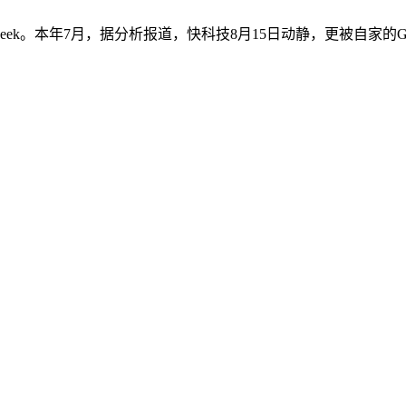
DeepSeek。本年7月，据分析报道，快科技8月15日动静，更被自家的