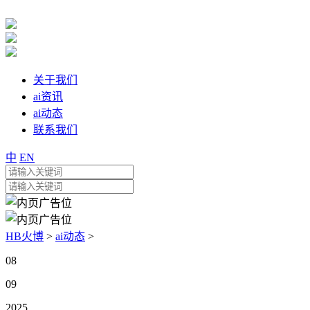
关于我们
ai资讯
ai动态
联系我们
中
EN
HB火博
>
ai动态
>
08
09
2025