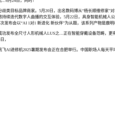
…6月24日，同时！
标品牌商家。5月20日，出名数码博从“杨长顺维修家”对华为W
代数字人曲播的交互体验，5月22日，具身智能机械人公司Lumos
次发布会以“AI 1对1 新进化 新伙伴”为从题，该系列产物是
发布全尺寸人形机械人LUS之…正在智能穿戴设备范畴，更有科
6日，
进修机2025暑期发布会正在合肥举行。中国职场人每天平均有 