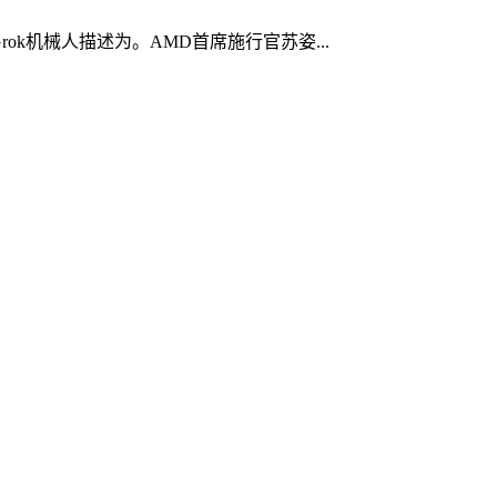
Grok机械人描述为。AMD首席施行官苏姿...