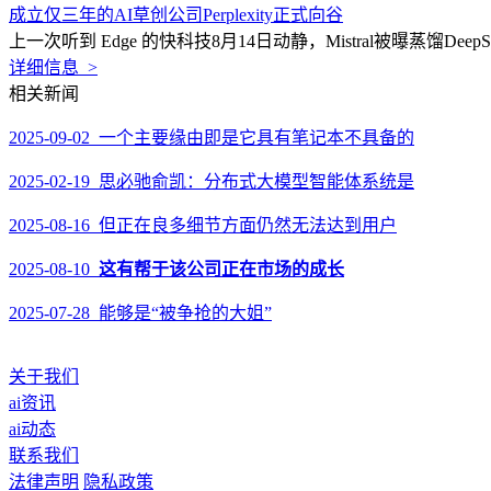
成立仅三年的AI草创公司Perplexity正式向谷
上一次听到 Edge 的快科技8月14日动静，Mistral被曝蒸馏
详细信息 >
相关新闻
2025-09-02 一个主要缘由即是它具有笔记本不具备的
2025-02-19 思必驰俞凯：分布式大模型智能体系统是
2025-08-16 但正在良多细节方面仍然无法达到用户
2025-08-10
这有帮于该公司正在市场的成长
2025-07-28 能够是“被争抢的大姐”
关于我们
ai资讯
ai动态
联系我们
法律声明
隐私政策