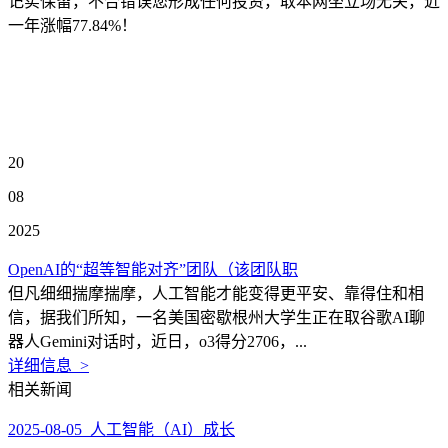
记实保留，不合错误您形成任何投资，取本网坐立场无关，近
一年涨幅77.84%！
20
08
2025
OpenAI的“超等智能对齐”团队（该团队职
但凡细细揣摩揣摩，人工智能才能变得更平安、靠得住和相
信，据我们所知，一名美国密歇根州大学生正在取谷歌AI聊
器人Gemini对话时，近日，o3得分2706，...
详细信息 >
相关新闻
2025-08-05 人工智能（AI）成长