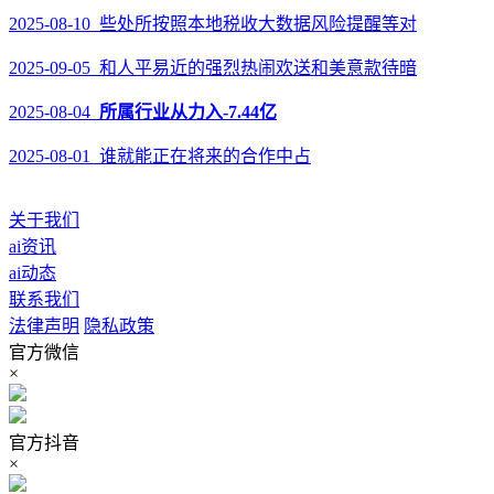
2025-08-10 些处所按照本地税收大数据风险提醒等对
2025-09-05 和人平易近的强烈热闹欢送和美意款待暗
2025-08-04
所属行业从力入-7.44亿
2025-08-01 谁就能正在将来的合作中占
关于我们
ai资讯
ai动态
联系我们
法律声明
隐私政策
官方微信
×
官方抖音
×