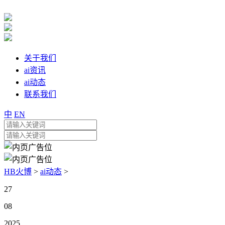
关于我们
ai资讯
ai动态
联系我们
中
EN
HB火博
>
ai动态
>
27
08
2025