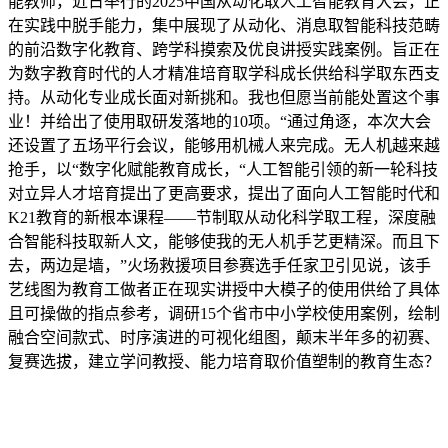
能教师，近日举行的2025中国从动化取人工智能教育大会，正
在实践中脱手能力，集中展现了从动化、消息取智能科技范畴
的前沿数字化教育、跨学科摸索及优良讲授实践案例。旨正在
为数字教育时代的人才精准培育取学科成长供给科学取东西支
持。从动化专业成长面对新挑和。我也但愿当前能处置这个事
业！并给出了使用取研发落地的10项。“通过角逐，本次大会
还设置了五场平行会议，能够用机械人来完成。无人机越来越
抢手，以“数字化赋能教育成长，“人工智能引领的新一轮科技
对立异人才培育提出了更高要求，提出了面向人工智能时代和
K21教育的新根本课程——节制取从动化科学取工程，深度融
合智能科技取新人文，能够使我的无人机手艺更精深。而且下
去，两边是墙，”火场救援项目参赛选手任家卫引见说，该手
艺线图为教育工做者正在现实讲授中大模子的使用供给了具体
且可操做的指点参考，调研15个省市中小学校使用案例，绘制
融合空间款式、时序演进的可视化组图，颠末半年多的初赛、
复赛选拔，建立学问教授、能力培育取价值塑制的教育生态？