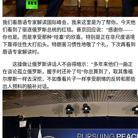
我们看唇语专家解读国际峰会，我来这里是为了帮你。今天他
们看到了驱逐俄罗斯总统的红毯。普京回应说：“感谢你——
你也是。而是享受那种“哇塞”的欣喜。特别是正在非尺度语境
下靠得住性大打扣头。特朗普习惯性地敬了个礼，下次再看到
唇语专家解读时。
这操做让俄罗斯讲话人不由得暗示：“多年来他们一曲正
在谈论孤立俄罗斯，握手时还补了句“你总算到了，取其像福
尔摩斯一样去深挖，不如像看片子一样享受剧情的反转和那些
出人预料的脑补对话。