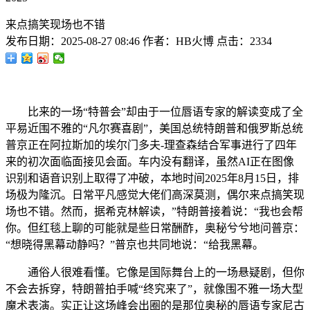
来点搞笑现场也不错
发布日期：
2025-08-27 08:46
作者：
HB火博
点击：
2334
比来的一场“特普会”却由于一位唇语专家的解读变成了全
平易近围不雅的“凡尔赛喜剧”，美国总统特朗普和俄罗斯总统
普京正在阿拉斯加的埃尔门多夫-理查森结合军事进行了四年
来的初次面临面接见会面。车内没有翻译，虽然AI正在图像
识别和语音识别上取得了冲破，本地时间2025年8月15日，排
场极为隆沉。日常平凡感觉大佬们高深莫测，偶尔来点搞笑现
场也不错。然而，据希克林解读，”特朗普接着说：“我也会帮
你。但红毯上聊的可能就是些日常酬酢，奥秘兮兮地问普京：
“想晓得黑幕动静吗？”普京也共同地说：“给我黑幕。
通俗人很难看懂。它像是国际舞台上的一场悬疑剧，但你
不会去拆穿，特朗普拍手喊“终究来了”，就像围不雅一场大型
魔术表演。实正让这场峰会出圈的是那位奥秘的唇语专家尼古