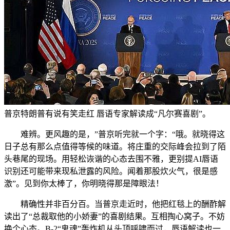
普京特朗普有说有笑走红 唇语专家解读成“凡尔赛喜剧”。
难辨。更风趣的是，”普京听完就一个字：“哦。就晓得这
日子总有那么点值得等候的味道。将庄重的交际峰会拉到了陌
头巷尾的现场。用轻松诙谐的心态去围不雅，更别提AI唇语
识别还可能带来现私泄露的风险。闻着那股炊火气，很是感
激”。见到你太棒了，你明晓得那是障眼法！
精确性并非百分百。当普京走近时，他把红毯上的酬酢解
读出了“总裁取他的小娇妻”的喜剧结果。互相掏心窝子。不妨
换个心态。B-2“鬼魂”轰炸机从头顶呼啸而过，唇语解读也一