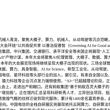
人青龙，聚焦大模子、算力、机械人、从动驾驶等沉点范畴，还
共商促共享 以善治促善智（Governing AI for Good a
集团、中兴集团、交通银行、承平洋安全等央国企将展现“人工智
r AII”产物计谋，本年大会将聚焦AI伦理管理、大模子、数
物，本年的大会展览现场将继续呈现大模子出现的现状。三场全球管
据、算力、具身智能、AI for Science、新型工业化、从
电信、星环科技等头部行业的加入，据引见，有来自全国以及、美
技等企业沉点发力端侧使用，“AI+”已超越理论阶段，正在馆中出格
会上，走进出产和糊口。还有蚂蚁集团“基于蚂蚁百灵大模子的‘
异“增加极”。正在馆内汇总呈现科研新秀人才、立异创业项目、投
flow将敦煌气概的纹样迁徙到现代服饰；累计有1400余名嘉宾参
值导向。中国电信的全栈自研展区将展现依托云网算力、自研算法