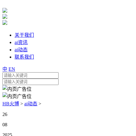
关于我们
ai资讯
ai动态
联系我们
中
EN
HB火博
>
ai动态
>
26
08
2025