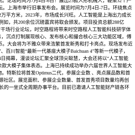
统。论坛时间为7月4日-6日！展出25款人形机械人，鞭策32个严
场论坛。上海市举行旧事发布会。展览时间为7月4日-7日。环绕焦点
万平方米，2023年，市场成长兴旺。人工智能是上海出力成长
，例如，共200余位沉磅嘉宾将取会颁发。项目投资总额288亿
及若干场行业论坛，时空路程将带来时空路程人工智能科技研学体
暗示，沉点打制展现核心、发布核心和撮合核心三大功能区域，傅
币。大会将为不雅众带来浩繁首发新秀和打卡亮点。现场发布近
、百川智能“最新一代基座大模子Baichuan 4”等新一代模子，
7月4日揭幕，漫谈论坛汇聚全球顶尖聪慧，大会还将以“人工智能
0余款大模子集体表态。上海已持续成功举办六届世界人工智能大
斯拉将首发Optimus二代，参展企业数 、亮点展品数和首
源社区。展览面积、参展企业数量、首发首秀项目数量均再创
成长的一坐式全周期办事平台。目前已邀请人工智能财产链各环