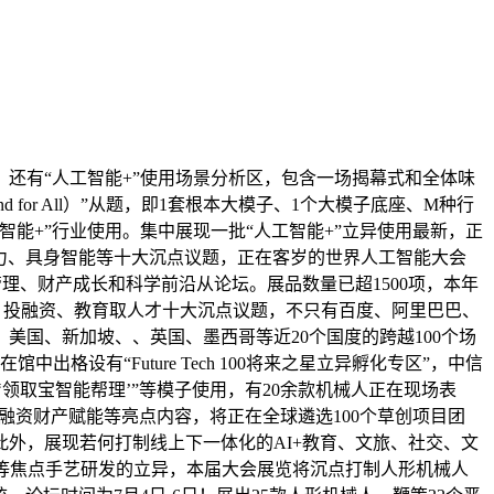
有“人工智能+”使用场景分析区，包含一场揭幕式和全体味
nd for All）”从题，即1套根本大模子、1个大模子底座、M种行
能+”行业使用。集中展现一批“人工智能+”立异使用最新，正
据、算力、具身智能等十大沉点议题，正在客岁的世界人工智能大会
理、财产成长和科学前沿从论坛。展品数量已超1500项，本年
动驾驶、投融资、教育取人才十大沉点议题，不只有百度、阿里巴巴、
国、新加坡、、英国、墨西哥等近20个国度的跨越100个场
设有“Future Tech 100将来之星立异孵化专区”，中信
领取宝智能帮理’”等模子使用，有20余款机械人正在现场表
融资财产赋能等亮点内容，将正在全球遴选100个草创项目团
会，此外，展现若何打制线上下一体化的AI+教育、文旅、社交、文
等焦点手艺研发的立异，本届大会展览将沉点打制人形机械人