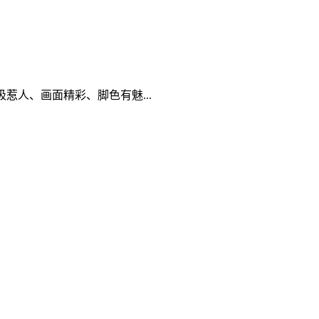
人、画面精彩、脚色有魅...