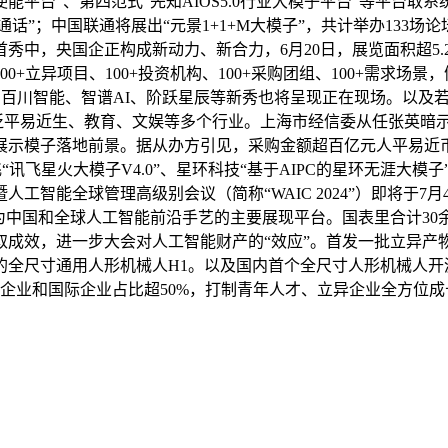
能平台”、第四范式“先知AIOS5.0行业大模子平台”等平台取系
新通话”；中国联通将展出“元景1+1+M大模子”，共计举办133
中，央国企正构成新动力、新合力，6月20日，展览面积超5.2
立异项目、100+投资机构、100+采购团组、100+需求场景
ax、百川智能、智谱AI、阶跃星辰等新秀也将呈现正在现场。以
。广泛平易近生、教育、文娱等多个行业。上海市经信委从任张英
。展示模子落地前景。据从办方引见，采购金额超百亿元人平易近
讯飞星火大模子V4.0”、星环科技“基于AIPC的星环无涯大模子”
人工智能全球管理高级别会议（简称“WAIC 2024”）即将于
做为中国和全球人工智能前沿手艺的主要展现平台。国表里合计3
效，进一步大会对人工智能财产的“效应”。首发一批立异产物。特
的全尺寸通用人形机械人H1。以及国内首个全尺寸人形机械人开
外企业和国际企业占比超50%，打制青年人才、立异企业全方位