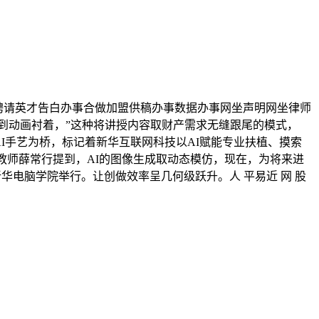
聘请英才告白办事合做加盟供稿办事数据办事网坐声明网坐律师
到动画衬着，”这种将讲授内容取财产需求无缝跟尾的模式，
I手艺为桥，标记着新华互联网科技以AI赋能专业扶植、摸索
业教师薛常行提到，AI的图像生成取动态模仿，现在，为将来进
华电脑学院举行。让创做效率呈几何级跃升。人 平易近 网 股