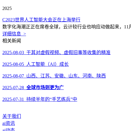
2025
C2023世界人工智能大会正在上海举行
数字化海潮正正在席卷全球，云计较行业也响应动做起来，11月
详细信息 >
相关新闻
2025-08-03 于其对虚假视频、虚假旧事等收集的精准
2025-08-05 人工智能（AI）成长
2025-08-07 山西、江苏、安徽、山东、河南、陕西
2025-07-28
全球市场则更为广
2025-07-31 持续半年的“手艺练兵”中
关于我们
ai资讯
ai动态