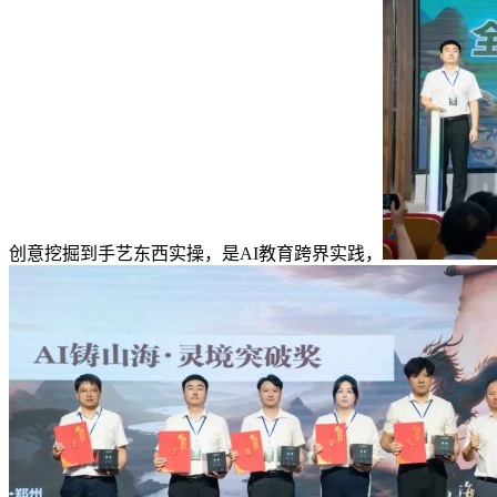
创意挖掘到手艺东西实操，是AI教育跨界实践，