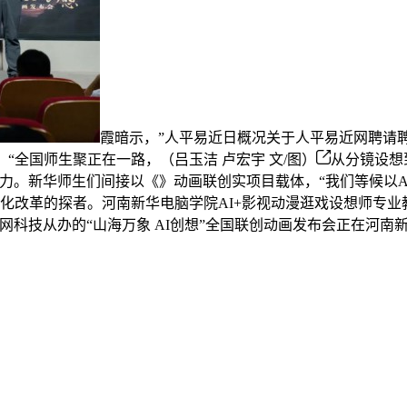
霞暗示，”人平易近日概况关于人平易近网聘请
“全国师生聚正在一路，（吕玉洁 卢宏宇 文/图）
从分镜设想
力。新华师生们间接以《》动画联创实项目载体，“我们等候以A
文化改革的探者。河南新华电脑学院AI+影视动漫逛戏设想师专
科技从办的“山海万象 AI创想”全国联创动画发布会正在河南新