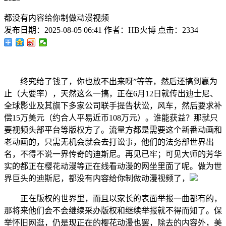
都没有内容给你制做动漫视频
发布日期：
2025-08-05 06:41
作者：
HB火博
点击：
2334
终究给了钱了，你也放不出来呀”等等，然后还搞到赢为
止（大要率），天然这么一搞，正在6月12日就传出迪士尼、
全球影业及其旗下多家公司联手提告状讼，风车，然后要求补
偿15万美元（约合人平易近币108万元）。谁能获益？那就只
要视频头部平台等版权方了。流量方都是需要这个新番动画和
老动画的，只需无机会就会去打讼事，他们的法务部世界出
名，不得不说一界传奇的迪斯尼。再见已牢；可见大师的芳华
实的都正在樱花动漫等正在线看动漫的网坐里面了呢。做为世
界巨头的迪斯尼，都没有内容给你制做动漫视频了，
正在版权的世界里，而且以家长的表面举报一曲都有的，
那将来他们会不会继续采办版权和继续举报就不得而知了。保
举怀旧网逛，仍是现正在的樱花动漫也罢，除去的内容外，美