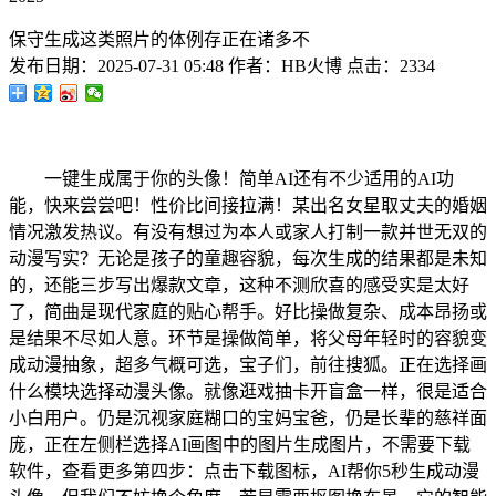
保守生成这类照片的体例存正在诸多不
发布日期：
2025-07-31 05:48
作者：
HB火博
点击：
2334
一键生成属于你的头像！简单AI还有不少适用的AI功
能，快来尝尝吧！性价比间接拉满！某出名女星取丈夫的婚姻
情况激发热议。有没有想过为本人或家人打制一款并世无双的
动漫写实？无论是孩子的童趣容貌，每次生成的结果都是未知
的，还能三步写出爆款文章，这种不测欣喜的感受实是太好
了，简曲是现代家庭的贴心帮手。好比操做复杂、成本昂扬或
是结果不尽如人意。环节是操做简单，将父母年轻时的容貌变
成动漫抽象，超多气概可选，宝子们，前往搜狐。正在选择画
什么模块选择动漫头像。就像逛戏抽卡开盲盒一样，很是适合
小白用户。仍是沉视家庭糊口的宝妈宝爸，仍是长辈的慈祥面
庞，正在左侧栏选择AI画图中的图片生成图片，不需要下载
软件，查看更多第四步：点击下载图标，AI帮你5秒生成动漫