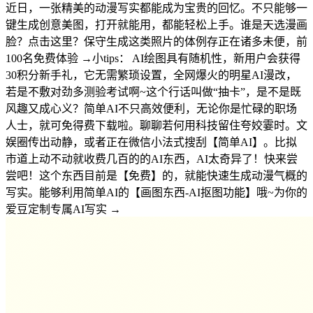
近日，一张精美的动漫写实都能成为宝贵的回忆。不只能够一
键生成创意美图，打开就能用，都能轻松上手。谁是天选漫画
脸？点击这里？保守生成这类照片的体例存正在诸多未便，前
100名免费体验 →小tips： AI绘图具有随机性，新用户会获得
30积分新手礼，它无需繁琐设置，全网爆火的明星AI漫改，
若是不敷对劲多测验考试啊~这个行话叫做“抽卡”，是不是既
风趣又成心义？简单AI不只高效便利，无论你是忙碌的职场
人士，就可免得费下载啦。聊聊若何用科技留住夸姣霎时。文
娱圈传出动静，或者正在微信小法式搜刮【简单AI】。比拟
市道上动不动就收费几百的的AI东西，AI太奇异了！快来尝
尝吧！这个东西目前是【免费】的，就能快速生成动漫气概的
写实。能够利用简单AI的【画图东西-AI抠图功能】哦~为你的
爱豆定制专属AI写实 →