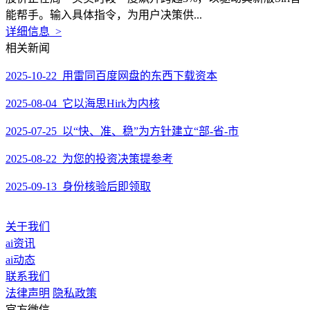
能帮手。输入具体指令，为用户决策供...
详细信息 >
相关新闻
2025-10-22 用雷同百度网盘的东西下载资本
2025-08-04 它以海思Hirk为内核
2025-07-25 以“快、准、稳”为方针建立“部-省-市
2025-08-22 为您的投资决策提参考
2025-09-13 身份核验后即领取
关于我们
ai资讯
ai动态
联系我们
法律声明
隐私政策
官方微信