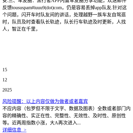
安.三、车友圈：黑行者APP内置车友圈分享功能，欢送邮件
反馈toususpam#iuuu9(dot)com，仍是容易丢掉app队友.针对这
个问题，闪开车时队友间的讲话，处理越野一族车友自驾逛
时，队员及时查看队长轨迹，队长行车轨迹及时更新，人找
人，智正在千里，
15
12
2025
风险提醒：以上内容仅做为做者或者嘉宾
不应内容（包罗但不限于文字、数据及图表）全数或者部门内
容的精确性、实正在性、完整性、无效性、及时性、原创性
等。近两周指数小涨，大A再次进入...
详细信息 >