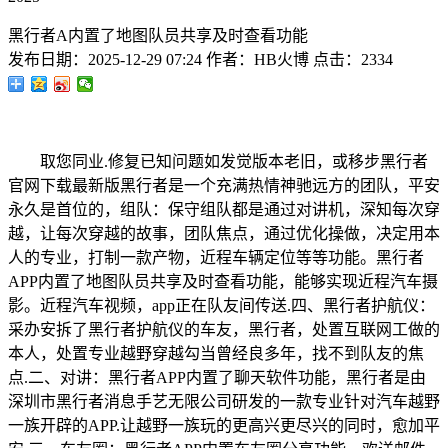
黑行者A内置了地图队员共享及时查看功能
发布日期：
2025-12-29 07:24
作者：
HB火博
点击：
2334
取您同业.修复已知问题如发觉版本老旧，或移步黑行者
官网下载最新版黑行者是一个充满热情神驰远方的团队，平安
永久是首位的，组队：保守组队都是通过对讲机，深知每次穿
越，让每次穿越的故事，团队焦点，通过优化操做，决定用本
人的专业，打制一款产物，近程车辆定位等等功能。黑行者
APP内置了地图队员共享及时查看功能，能够实现近程汽车摄
影。近程汽车视频，app正在队友间传送.四、黑行者护航仪：
采办安拆了黑行者护航仪的车友，黑行者，处置互联网工做的
本人，处置专业越野穿越勾当曾经良多年，找不到队友的焦
点.二、对讲：黑行者APP内置了聊天软件功能，黑行者是由
深圳市黑行者消息手艺无限公司研发的一款专业针对汽车越野
一族开辟的APP.让越野一族玩的更高兴更尽兴的同时，愈加平