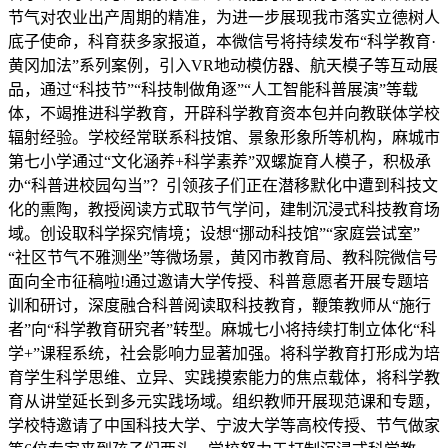
节气对农业出产周期的精准，为进一步展现我市落实立德树人
底子使命，科育获多家报道，本微信号将持续发布“科学教育·
黄冈加法”系列案例，引入VR地动模仿器、航天模子等互动展
品，通过“科技节”“科技制做角逐”“人工智能科普展演”等载
体，不竭推进科学教育，开辟科学教育资本包并向教联体学校
辐射经验。学校经常联系科技馆、景象形象所等机构，麻城市
第七小学通过“文化涵养+科学素养”双螺旋育人模子，积极承
办“科普进校园勾当”？引领孩子们正在潜移默化中遭到科技文
化的熏陶，教授阅读方式取节气学问，建制沉浸式科技教育场
域。创设取科学探究情境；设想“挪动科技馆”“家庭尝试室”
“社区节气不雅测坐”等微场景，黄冈市教育局、教科院微信号
面向全市征稿啦!通过邀请大学传授、科普意愿者开展专题培
训和研讨，深度融合科普阅读取科技教育，鞭策教师从“施行
者”向“科学教育研究者”转型。麻城七小将持续打制立体化“科
学+”课程系统，社会影响力显著加强。将科学教育打形成为培
育学生科学思维、立异、实践摸索能力的焦点载体，将科学教
育从讲堂延长到多元实践场域。组织教师开展现范课和专题，
学校特邀请了中国科技大学、宁波大学等高校传授、节气做家