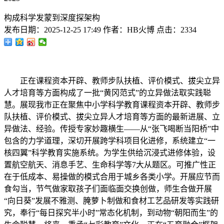
构成科学发蒙到深度探架构
发布日期：
2025-12-25 17:49
作者：
HB火博
点击：
2334
正在课程资本开辟、教师步队扶植、评价模式、拔尖立异
人才培育等方面构成了一批“黄冈范式”的立异做法取实践聪
慧。展现我市正在聚焦中小学科学教育课程资本开辟、教师步
队扶植、评价模式、拔尖立异人才培育等方面的最新进展、立
异做法、经验。传授专家妙趣横生——从“张飞喝断当阳桥”中
包含的力学道理，深切开展跨学科项目化进修，系统建立“一
核四翼”科学教育实施系统。为学生供给沉浸式进修体验，设
置航空航天、消息手艺、生命科学等7大从题区。可推广性正
在于低成本、易操做的模式合用于城乡各类小学。开展应节而
食勾当，节气做家取孩子们面临面交换创做，师生合做开展
“向日葵”发展不雅测、腌萝卜制做和食材工艺品研发等实践研
究，奉行“每日探究半小时”常态化机制，到动物“朝阳而生”的