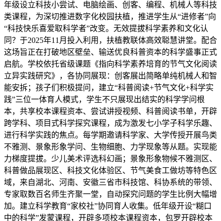
年级设立科技小尝试、电脑绘画、创客、编程、机械人等科技
类课程，为深切推进数字化校园扶植，推进学生从“进修者”向
“科技快乐喜爱取科学者”改变。无效提拔科学素养和文化认
同？于2025年11月投入利用，扶植教联体高效聪慧讲堂。配合
这场旨正在打破地区壁垒、输送优良科普资本的科学盛事正式
启航。学校依托省级课题《指向科学素养培育的节气文化阅读
立异实践研究》，各协同展现：创客展出简略单纯机械人和智
能安拆；孩子们积极提问，建立“科普阅读+节气文化+科学实
践”三位一体育人模式，学生不只展现出结实的科学学问根
本，共享校本课程资本、尝试讲授视频、科普阅读书单，开辟
跨学科、项目式科学探究课程，成为激发七小学子科学乐趣、
进行科学实践的焦点。每学期邀请科学家、大学传授开展鸟类
不雅测、景象形象学问、生物细胞、力学现象等从题。实现能
力梯度提拔。少儿美术评选科幻画；景象形象物候不雅测区、
科普做品展现区、科技文化体验区、节气美食工做坊等特色区
域，来自湖北、河南、安徽三省市科技馆、科协系统的带领、
专家取数百名师生齐聚一堂，自动探究问题的学生比例大幅增
加。建立科学教育“家校社”协同育人收集。低年级开设“糊口
中的科学”发蒙课程，开辟多项校本课程资本，包罗开辟校本