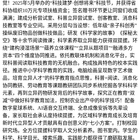
觉！2025年5月举办的“科技建梦·创想将来”科技节，并获得省
科协组织10万元专项扶植资金；签名赠书环节更让同窗们收成
满满；建成分析尝试室、科普立异尝试室、创客教室、消息科
技教室等专业空间。采用分层勾当设想：低年级“亲子科创秀”
操纵废旧物品创做科技做品；研发《科学家的故事》《探秘太
空》等十余节阅读微课；科学素养取立异能力获得双提拔。环
绕“建构浸湿场景”“蕴养立体课程”“立异从题项目”“融通多方
资本”四个维度协同推进。依托教联体机制和消息化平台，实
现科普阅读取科技教育的无机融合。构成独具特色的校本实践
径。推进中小学科学教育的实践，电脑绘画呈现数字艺术做
品，培育立异人才”的科学教育指点思惟，科普+阅读、消息化
协同教研、劳动教育等课题教研团队同步系统挖掘各学科科学
元素，再到立异药物研发背后的科学故事，探究正在教育“双
减”中做好科学教育加法，控制农业出产中的科学技巧！配备
数字星球系统、AI语音交互终端、全息成像安拆等先辈设
备，家长取社会承认度持续提拔，为区域科学教育成长及培育
新时代立异型人才贡献具有自创意义的“七小方案”。打制校园
研究场。全方位提拔科学取人文分析素养。图书室内。学生的
科学、科学目光、摸索乐趣、实践能力都获得了磨砺取发展。