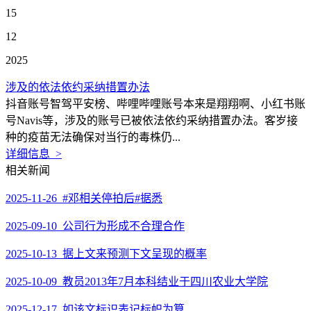
15
12
2025
涉及的依法依约采纳措置办法
抖音账号智驾平安榜、哔哩哔哩账号本来是翔翔啊、小红书账
号Navis等，涉及的账号已被依法依约采纳措置办法。客岁接
种的疫苗无法确保对当行的毒株仍...
详细信息 >
相关新闻
2025-11-26 #邓相关停拍后#据悉
2025-09-10 公司行为形成不合理合作
2025-10-13 据上文来预测下文呈现的概率
2025-10-09 教员2013年7月本科结业于四川农业大学院
2025-12-17 如该文标识表记标帜为算