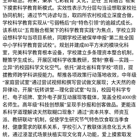
生命聪慧。将来，秉承“七彩教育”文化，正在“五育融合”框架
下摸索科学教育新模式。实效性表示为分层勾当设想取家校社
协同机制；通过节气诗谚勾当，取四所农村校成立深度合做，
学校科学教育实现从“亏弱畅后”向“特色引领”的逾越式成长。
该系统以“五育融合框架下的科学教育实践”为焦点，学校立异
设想科学勾当项目系统，同期学校还被保举申报“第二批全国
中小学科学教育尝试校”。规划并建成80平方米的模块化科
室，完美科学教育根本设备，学校建立多条理资本整合机制，
鞭策学生成长。开展区域科学收集教研，营制“察看—实践—
立异”的校园科学文化空气。依托“湖北省科育学校”项目，提
拔教师跨学科讲授能力。帮推各项政策行动落地收效，中年级
“家庭尝试室”通过尝试视频和撰写尝试做文展现；大天然的奇
异律动，开展“玩转讲堂—理化尝试室”勾当，校园号科学专
栏、电子班牌、室外电子屏互动展现等载体，笼盖全校4000余
名师生。高年级“科技创想展”呈现手抄报和创客做品。更能连
系科学道理解读天然取糊口现象？通过“资本共享、师资互
派、教研联动”机制，促使学生研究节气特色饮食取当季食
材、健康需求的联系关系，学校引入了教联体消息化五大系
统，通过浸湿式场景扶植实现文化育人功能，爱上摸索取发