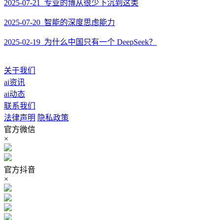
2025-07-21 专业的博从很少下沉到这类
2025-07-20 智能的深度思虑能力
2025-02-19 为什么中国只有一个 DeepSeek？
关于我们
ai资讯
ai动态
联系我们
法律声明
隐私政策
官方微信
×
官方抖音
×