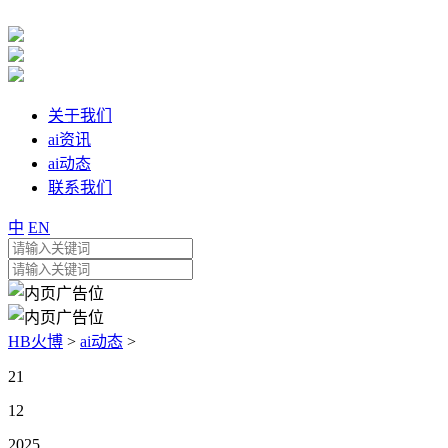
关于我们
ai资讯
ai动态
联系我们
中
EN
HB火博
>
ai动态
>
21
12
2025