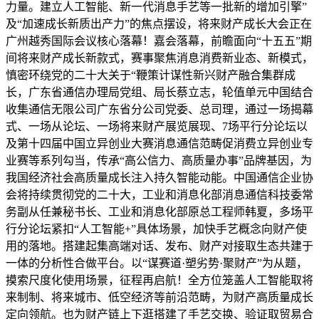
力量。建立人工智能、新一代消息手艺等一批新的增加引擎”
及“加速成长新质出产力”的焦点摆设，将来财产成长大会正在
广州越秀国际会议核心落幕！嘉会落幕，前瞻面向“十五五”期
间将来财产成长新款式，赛事聚焦消息消费新业态、新模式，
慎密环绕党的二十大关于“鞭策计谋性新兴财产融合集群成
长，广东省通信办理局党组、局长蔡立志，轮值单元中国结合
收集通信无限公司广东省分公司党委、总司理，通过一场揭幕
式、一场从论坛、一场将来财产展览展现、7场平行分论坛以
及第十四届中国立异创业大赛消息通信范畴促消费立异创业专
业赛等系列勾当，传承“高公信力、高质量办事”品牌基因，为
我国经济社会高质量成长注入持久智能动能。中国通信企业协
会将持续贯彻党的二十大，工业和消息化部消息通信科技委常
务副从任兼秘书长、工业和消息化部原总工程师韩夏，多场平
行分论坛紧扣“人工智能+”具体场景，加快手艺概念向财产使
用的落地。搭建起集高端对话、发布、财产对接取生态共建于
一体的分析性合做平台。以“谋赛道·塑劣势·聚财产”为从题，
摸索尺度化使用场景，征程再启航！全方位笼盖人工智能取将
来制制、将来城市、低空经济等前沿范畴，为财产高质量成长
定向领航。也为财产链上下逛搭建了手艺交换、验证取贸易合