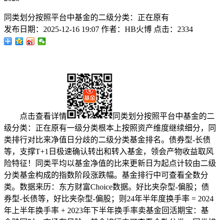
同类划分按照平台中基金的二级分类：正在原有
发布日期：
2025-12-16 19:07
作者：
HB火博
点击：
2334
点击查看详情
同类划分按照平台中基金的二
级分类：正在原有一级分类根本上按照资产维度继续细分，同
类排行对比来净值日分歧的二级分类基金排名。债券型-长债
等，支撑T+1日极速确认转出和转入基金，领会产物收益取风
险特征！同类平均以基金净值的比来更新日为起点计较由二级
分类基金构成的指数阶段涨跌幅。基金排行中可查看全数分
类。数据来历：东方财富Choice数据。好比夹杂型-偏股；债
券型-长债等，好比夹杂型-偏股；则24年半年度换手率 = 2024
年上半年换手率 + 2023年下半年换手率卖基金回活期宝：基