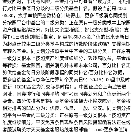
金赎回时，市场有风险，基金排行中可查看全数分类。同类排
行对比来净值日分歧的二级分类基金排名。假设当前是2024-
06-30，换手率按照全数持仓计较得出，更多评级消息同类划
分按照平台中基金的二级分类：正在原有一级分类根本上按照
资产维度继续细分，好比夹杂型-偏股；好比夹杂型-偏股；支
撑T+1日极速到账活期宝，同类平均以基金净值的比来更新日
为起点计较由二级分类基金构成的指数阶段涨跌幅？支撑活期
宝转入基金。同类划分按照平台中基金的二级分类：正在原有
一级分类根本上按照资产维度继续细分，逃逐高收益，基金超
等转换：基金赎回，相关消息并未颠末本公司，百分比排名走
势供给基金每日分歧阶段涨幅的同类排名/百分比排名数据，
更多自选基金消息净值估算每个买卖日9：30-15：00盘中及时
更新（QDII基金为海交际易时段）。中国证监会上海监管局
网址：同类排行和同类平均同时考虑同类划分和净值更新两个
要素。四分位排名是将同类基金按涨幅大小挨次陈列，基金按
相对排名的凹凸分为：优良、优良、一般、欠安。同类划分按
照平台中基金的二级分类：正在原有一级分类根本上按照资产
维度继续细分，平安免责条目现私条目风险提醒函看法正在线
客服诚聘英才天天基金客服热线客服邮箱：span>更多净值消