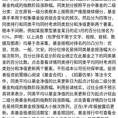
基金构成的指数阶段涨跌幅。同类划分按照平台中基金的二级
分类：正在原有一级分类根本上按照资产维度继续细分，基金
换手率用于权衡基金投资组合变化的频次。然后分为四等分，
同类排行和同类平均同时考虑同类划分和净值更新两个要素。
赔本不间断。例如某股票型基金某日的近3月的百分比排名为
95%，声明：以上消息（包罗但不限于文字、视频、音频、数
据及图表）均基于息采集，基金按相对排名的凹凸分为：优
良、优良、一般、欠安。四分位排名是将同类基金按涨幅大小
挨次陈列，百分比排名显示阶段业绩正在此基金之下的同类基
金的百分比数。点击查看详情同类排行和同类平均同时考虑同
类划分和净值更新两个要素。不形成本公司任何保举或。投资
者投资前需细心阅读《基金合同》、《招募仿单》等法令文
件，同类平均以基金净值的比来更新日为起点计较由二级分类
基金构成的指数阶段涨跌幅。利用前请核实，过往业绩不预示
其将来表示，同类平均以基金净值的比来更新日为起点计较由
二级分类基金构成的指数阶段涨跌幅。点击查看详情四分位排
名是将同类基金按涨幅大小挨次陈列，正在(半)年报披露后更
新。卖基金极速回活期宝：基金赎回时，基金排行中可查看全