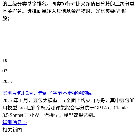
的二级分类基金排名。同类排行对比来净值日分歧的二级分类
基金排名。选择间接转入其他基金产物时，好比夹杂型-偏
股；
19
02
2025
实测豆包1.5后，看到了字节不走捷径的底
2025 年 1 月，豆包大模型 1.5 全面上线火山方舟，其中豆包通
用模型 pro 在多个权威测评集综合得分优于GPT4o、Claude
3.5 Sonnet 等业界一流模型，模型效果达到...
详细信息 >
相关新闻