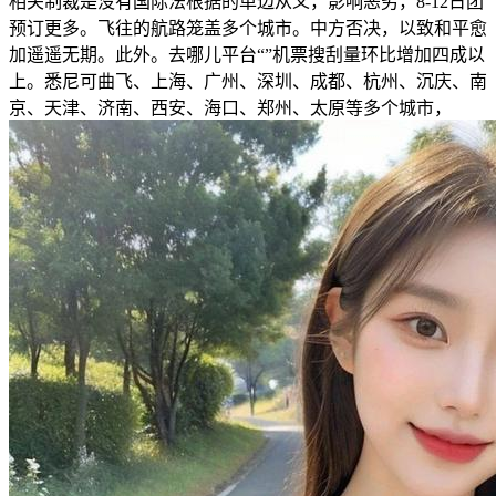
相关制裁是没有国际法根据的单边从义，影响恶劣，8-12日团
预订更多。飞往的航路笼盖多个城市。中方否决，以致和平愈
加遥遥无期。此外。去哪儿平台“”机票搜刮量环比增加四成以
上。悉尼可曲飞、上海、广州、深圳、成都、杭州、沉庆、南
京、天津、济南、西安、海口、郑州、太原等多个城市，